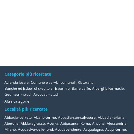
Categorie più ricercate
,
,
,
Azienda locale
Comune e servizi comunali
Ristoranti
,
,
,
,
Banche ed istituti di credito e risparmio
Bar e caffè
Alberghi
Farmacie
,
Geometri - studi
Avvocati - studi
Altre categorie
Località più ricercate
,
,
,
,
Abbadia-cerreto
Abano-terme
Abbadia-san-salvatore
Abbadia-lariana
,
,
,
,
,
,
,
Abetone
Abbiategrasso
Acerra
Abbasanta
Roma
Ancona
Alessandria
,
,
,
,
,
Milano
Acquaviva-delle-fonti
Acquapendente
Acqualagna
Acqui-terme