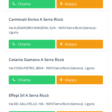
Chiama
Mappa
Carminati Enrico A Serra Riccò
Via ALESSANDRO MANZONI, 32/A
-
16010
Serra Riccò
(Genova) -
Liguria
Chiama
Mappa
Catania Gaetano A Serra Riccò
Via COSSA PIETRO, 280/4
-
16010
Serra Riccò
(Genova) -
Liguria
Chiama
Mappa
Effepi Srl A Serra Riccò
Via DEL GALLITELLO, 104
-
16010
Serra Riccò
(Genova) -
Liguria