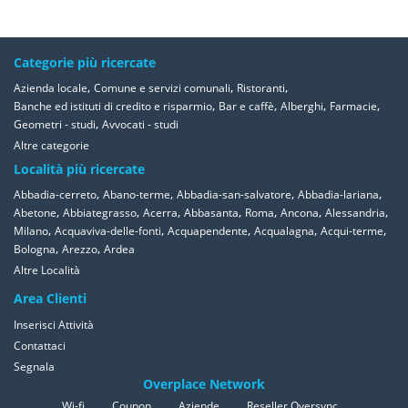
Categorie più ricercate
,
,
,
Azienda locale
Comune e servizi comunali
Ristoranti
,
,
,
,
Banche ed istituti di credito e risparmio
Bar e caffè
Alberghi
Farmacie
,
Geometri - studi
Avvocati - studi
Altre categorie
Località più ricercate
,
,
,
,
Abbadia-cerreto
Abano-terme
Abbadia-san-salvatore
Abbadia-lariana
,
,
,
,
,
,
,
Abetone
Abbiategrasso
Acerra
Abbasanta
Roma
Ancona
Alessandria
,
,
,
,
,
Milano
Acquaviva-delle-fonti
Acquapendente
Acqualagna
Acqui-terme
,
,
Bologna
Arezzo
Ardea
Altre Località
Area Clienti
Inserisci Attività
Contattaci
Segnala
Overplace Network
Wi-fi
Coupon
Aziende
Reseller Oversync