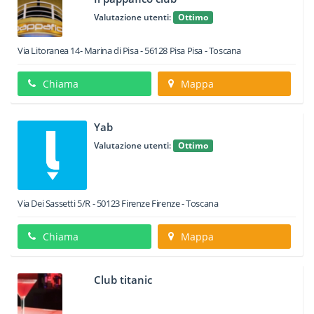
Valutazione utenti:
Ottimo
Via Litoranea 14- Marina di Pisa
-
56128
Pisa
Pisa -
Toscana
Chiama
Mappa
Yab
Valutazione utenti:
Ottimo
Via Dei Sassetti 5/R
-
50123
Firenze
Firenze -
Toscana
Chiama
Mappa
Club titanic