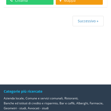
Chiama
Mappa
Successivo »
Categorie più ricercate
,
,
,
Azienda locale
Comune e servizi comunali
Ristoranti
,
,
,
,
Banche ed istituti di credito e risparmio
Bar e caffè
Alberghi
Farmacie
,
Geometri - studi
Avvocati - studi