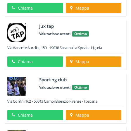
Chiama
Mappa
Jux tap
Valutazione utenti:
Ottimo
Via Variante Aurelia , 159
-
19038
Sarzana
La Spezia -
Liguria
Chiama
Mappa
Sporting club
Valutazione utenti:
Ottimo
Via Confini 162
-
50013
Campi Bisenzio
Firenze -
Toscana
Chiama
Mappa