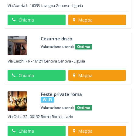
Via Aurelia1
-
16033
Lavagna
Genova -
Liguria
Chiama
Mappa
Cezanne disco
Valutazione utenti:
Ottimo
Via Cecchi 7 R
-
16121
Genova
Genova -
Liguria
Chiama
Mappa
Feste private roma
Wi-Fi
Valutazione utenti:
Ottimo
Via Ostia 32
-
00192
Roma
Roma -
Lazio
Chiama
Mappa