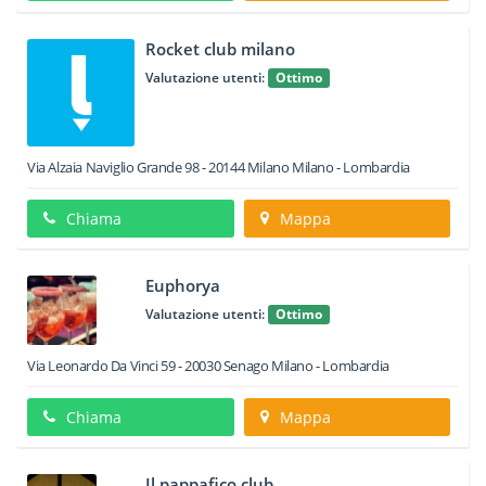
Rocket club milano
Valutazione utenti:
Ottimo
Via Alzaia Naviglio Grande 98
-
20144
Milano
Milano -
Lombardia
Chiama
Mappa
Euphorya
Valutazione utenti:
Ottimo
Via Leonardo Da Vinci 59
-
20030
Senago
Milano -
Lombardia
Chiama
Mappa
Il pappafico club