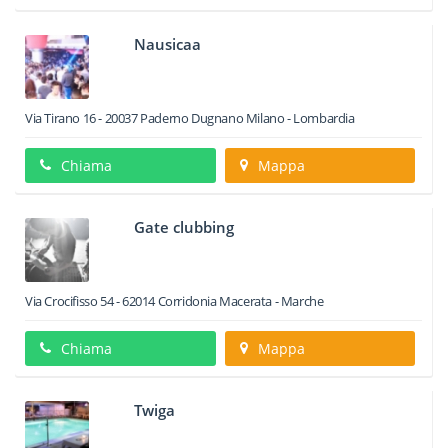
Nausicaa
Via Tirano 16
-
20037
Paderno Dugnano
Milano -
Lombardia
Chiama
Mappa
Gate clubbing
Via Crocifisso 54
-
62014
Corridonia
Macerata -
Marche
Chiama
Mappa
Twiga