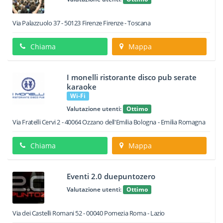
Via Palazzuolo 37
-
50123
Firenze
Firenze -
Toscana
Chiama
Mappa
I monelli ristorante disco pub serate
karaoke
Wi-Fi
Valutazione utenti:
Ottimo
Via Fratelli Cervi 2
-
40064
Ozzano dell'Emilia
Bologna -
Emilia Romagna
Chiama
Mappa
Eventi 2.0 duepuntozero
Valutazione utenti:
Ottimo
Via dei Castelli Romani 52
-
00040
Pomezia
Roma -
Lazio