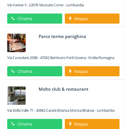
Via Varese 5
-
22076
Mozzate
Como -
Lombardia
Chiama
Mappa
Parco terme panighina
Via Consolare 2008
-
47032
Bertinoro
Forlì-Cesena -
Emilia Romagna
Chiama
Mappa
Molto club & restaurant
Via Della Valle 71
-
20842
Carate Brianza
Monza-Brianza -
Lombardia
Chiama
Mappa