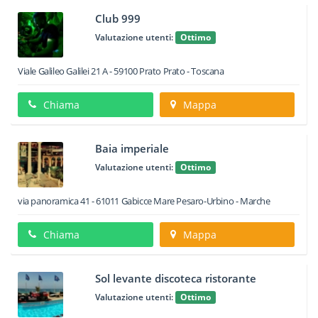
Club 999
Valutazione utenti:
Ottimo
Viale Galileo Galilei 21 A
-
59100
Prato
Prato -
Toscana
Chiama
Mappa
Baia imperiale
Valutazione utenti:
Ottimo
via panoramica 41
-
61011
Gabicce Mare
Pesaro-Urbino -
Marche
Chiama
Mappa
Sol levante discoteca ristorante
Valutazione utenti:
Ottimo