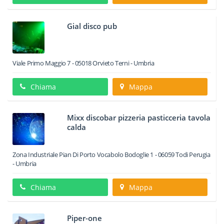
Gial disco pub
Viale Primo Maggio 7
-
05018
Orvieto
Terni -
Umbria
Chiama
Mappa
Mixx discobar pizzeria pasticceria tavola
calda
Zona Industriale Pian Di Porto Vocabolo Bodoglie 1
-
06059
Todi
Perugia
-
Umbria
Chiama
Mappa
Piper-one