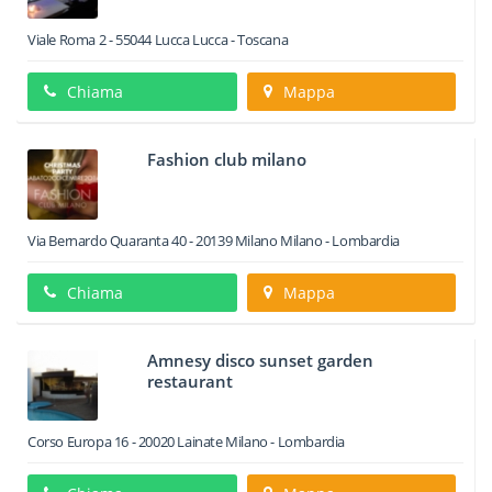
Viale Roma 2
-
55044
Lucca
Lucca -
Toscana
Chiama
Mappa
Fashion club milano
Via Bernardo Quaranta 40
-
20139
Milano
Milano -
Lombardia
Chiama
Mappa
Amnesy disco sunset garden
restaurant
Corso Europa 16
-
20020
Lainate
Milano -
Lombardia