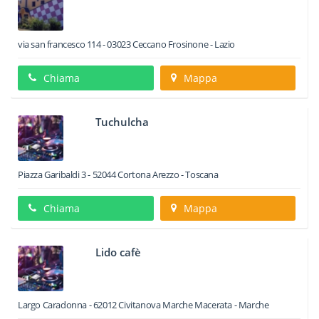
via san francesco 114
-
03023
Ceccano
Frosinone -
Lazio
Chiama
Mappa
Tuchulcha
Piazza Garibaldi 3
-
52044
Cortona
Arezzo -
Toscana
Chiama
Mappa
Lido cafè
Largo Caradonna
-
62012
Civitanova Marche
Macerata -
Marche