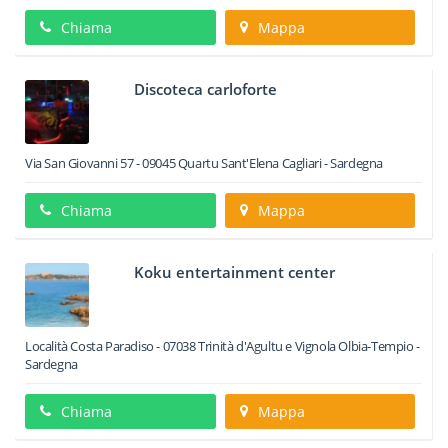
Chiama
Mappa
Discoteca carloforte
Via San Giovanni 57
-
09045
Quartu Sant'Elena
Cagliari -
Sardegna
Chiama
Mappa
Koku entertainment center
Località Costa Paradiso
-
07038
Trinità d'Agultu e Vignola
Olbia-Tempio -
Sardegna
Chiama
Mappa