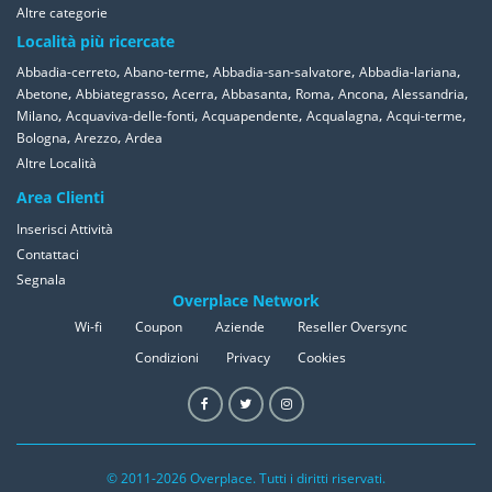
Altre categorie
Località più ricercate
,
,
,
,
Abbadia-cerreto
Abano-terme
Abbadia-san-salvatore
Abbadia-lariana
,
,
,
,
,
,
,
Abetone
Abbiategrasso
Acerra
Abbasanta
Roma
Ancona
Alessandria
,
,
,
,
,
Milano
Acquaviva-delle-fonti
Acquapendente
Acqualagna
Acqui-terme
,
,
Bologna
Arezzo
Ardea
Altre Località
Area Clienti
Inserisci Attività
Contattaci
Segnala
Overplace Network
Wi-fi
Coupon
Aziende
Reseller Oversync
Condizioni
Privacy
Cookies
© 2011-2026 Overplace. Tutti i diritti riservati.