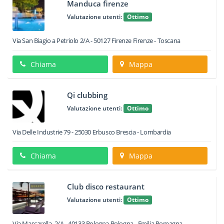
Manduca firenze
Valutazione utenti:
Ottimo
Via San Biagio a Petriolo 2/A
-
50127
Firenze
Firenze -
Toscana
Chiama
Mappa
Qi clubbing
Valutazione utenti:
Ottimo
Via Delle Industrie 79
-
25030
Erbusco
Brescia -
Lombardia
Chiama
Mappa
Club disco restaurant
Valutazione utenti:
Ottimo
Via Mascarella, 2/A
-
40133
Bologna
Bologna -
Emilia Romagna