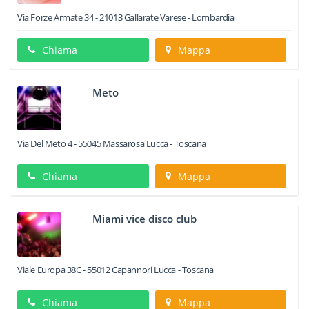
Via Forze Armate 34
-
21013
Gallarate
Varese -
Lombardia
Chiama
Mappa
Meto
Via Del Meto 4
-
55045
Massarosa
Lucca -
Toscana
Chiama
Mappa
Miami vice disco club
Viale Europa 38C
-
55012
Capannori
Lucca -
Toscana
Chiama
Mappa