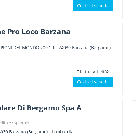
Gestisci scheda
ne Pro Loco Barzana
MPIONI DEL MONDO 2007, 1
-
24030
Barzana
(Bergamo) -
È la tua attività?
Gestisci scheda
lare Di Bergamo Spa A
edito e risparmio
4030
Barzana
(Bergamo) -
Lombardia