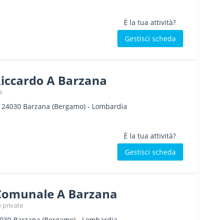
È la tua attività?
Gestisci scheda
Riccardo A Barzana
e
-
24030
Barzana
(Bergamo) -
Lombardia
È la tua attività?
Gestisci scheda
 Comunale A Barzana
 private
030
Barzana
(Bergamo) -
Lombardia