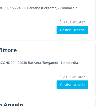
VORO, 15
-
24030
Barzana
(Bergamo) -
Lombardia
È la tua attività?
Gestisci scheda
Vittore
CONI, 20
-
24030
Barzana
(Bergamo) -
Lombardia
È la tua attività?
Gestisci scheda
no Angelo