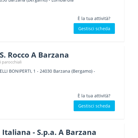
È la tua attività?
Gestisci scheda
 S. Rocco A Barzana
i parocchiali
ELLI BONIPERTI, 1
-
24030
Barzana
(Bergamo) -
È la tua attività?
Gestisci scheda
taliana - S.p.a. A Barzana