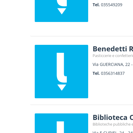
Tel.
035549209
Benedetti 
Pasticcerie e confetteri
Via GUERCIANA, 22
Tel.
0356314837
Biblioteca
Biblioteche pubbliche e
Via E CURIEL, 24
-
24