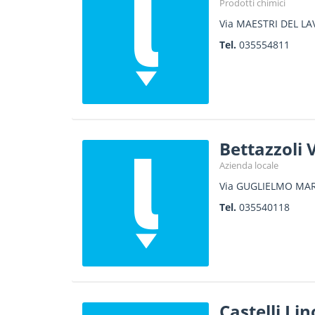
Prodotti chimici
Via MAESTRI DEL LA
Tel.
035554811
Bettazzoli 
Azienda locale
Via GUGLIELMO MAR
Tel.
035540118
Castelli Li