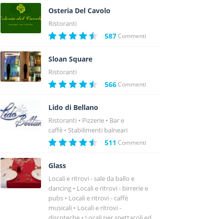
Osteria Del Cavolo
Ristoranti
587
Commenti
Sloan Square
Ristoranti
566
Commenti
Lido di Bellano
Ristoranti
Pizzerie
Bar e
caffè
Stabilimenti balneari
511
Commenti
Glass
Locali e ritrovi - sale da ballo e
dancing
Locali e ritrovi - birrerie e
pubs
Locali e ritrovi - caffè
musicali
Locali e ritrovi -
discoteche
Locali per spettacoli ed