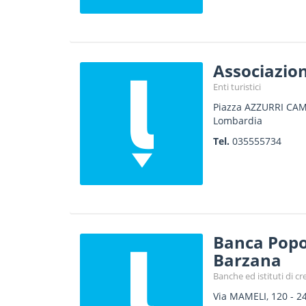
Associazio
Enti turistici
Piazza AZZURRI CA
Lombardia
Tel.
035555734
Banca Popo
Barzana
Banche ed istituti di cr
Via MAMELI, 120
-
2