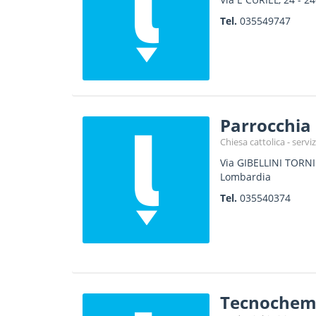
Tel.
035549747
Parrocchia
Chiesa cattolica - serviz
Via GIBELLINI TORNI
Lombardia
Tel.
035540374
Tecnochem I