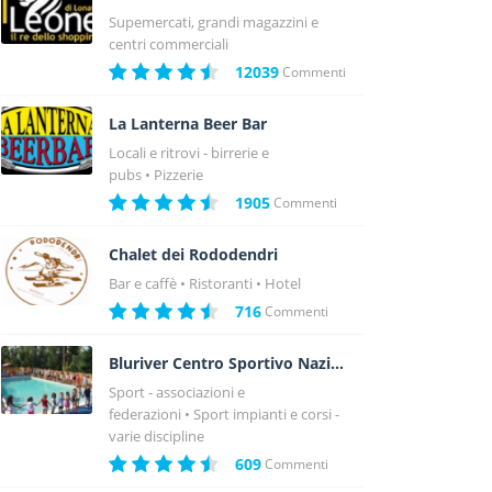
Supemercati, grandi magazzini e
centri commerciali
12039
Commenti
La Lanterna Beer Bar
Locali e ritrovi - birrerie e
pubs
Pizzerie
1905
Commenti
Chalet dei Rododendri
Bar e caffè
Ristoranti
Hotel
716
Commenti
Bluriver Centro Sportivo Nazionale
Sport - associazioni e
federazioni
Sport impianti e corsi -
varie discipline
609
Commenti