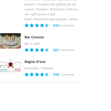
eventi
Location per spettacolo ed
eventi
Pizzerie
Ristoranti
Ristora
nti - self service e fast
food
Ristoranti specializzati - carne
419
Commenti
Bar Corona
Bar e caffè
321
Commenti
Ragno D'oro
Ristoranti
Pizzerie
318
Commenti