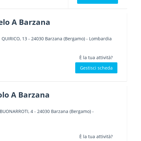
elo A Barzana
. QUIRICO, 13
-
24030
Barzana
(Bergamo) -
Lombardia
È la tua attività?
Gestisci scheda
olo A Barzana
 BUONARROTI, 4
-
24030
Barzana
(Bergamo) -
È la tua attività?