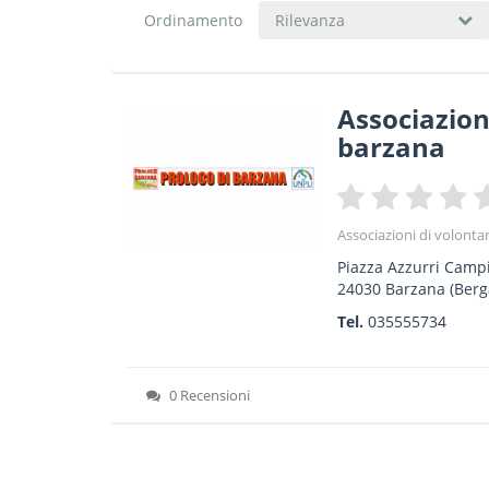
Ordinamento
Rilevanza
Associazion
barzana
Associazioni di volontar
Piazza Azzurri Camp
24030
Barzana
(Berg
Tel.
035555734
0 Recensioni