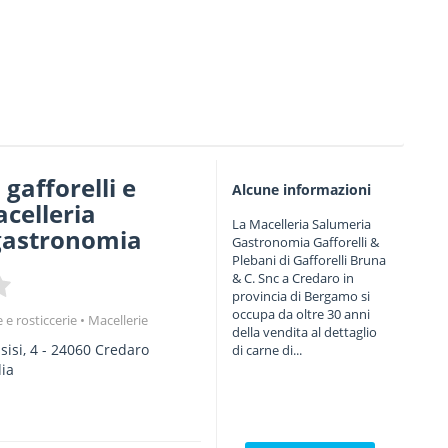
 gafforelli e
Alcune informazioni
acelleria
La Macelleria Salumeria
gastronomia
Gastronomia Gafforelli &
Plebani di Gafforelli Bruna
& C. Snc a Credaro in
provincia di Bergamo si
occupa da oltre 30 anni
e rosticcerie
Macellerie
della vendita al dettaglio
sisi, 4
-
24060
Credaro
di carne di...
ia