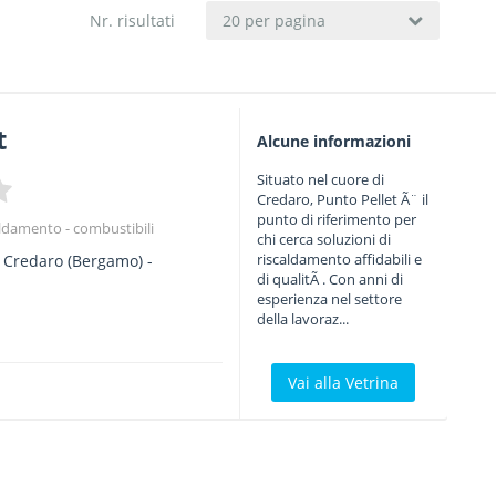
Nr. risultati
20 per pagina
t
Alcune informazioni
Situato nel cuore di
Credaro, Punto Pellet Ã¨ il
punto di riferimento per
ldamento - combustibili
chi cerca soluzioni di
riscaldamento affidabili e
Credaro
(Bergamo) -
di qualitÃ . Con anni di
esperienza nel settore
della lavoraz...
Vai alla Vetrina