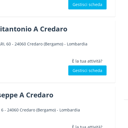
Gestisci scheda
itantonio A Credaro
RI, 60
-
24060
Credaro
(Bergamo) -
Lombardia
È la tua attività?
Gestisci scheda
useppe A Credaro
 6
-
24060
Credaro
(Bergamo) -
Lombardia
È la tua attività?