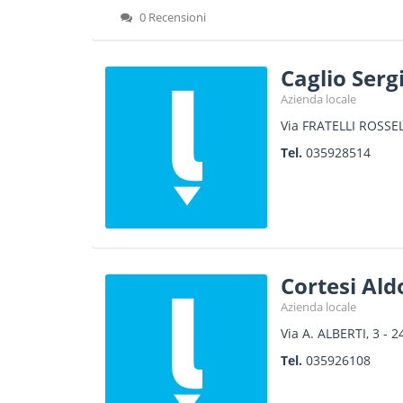
0 Recensioni
Caglio Serg
Azienda locale
Via FRATELLI ROSSEL
Tel.
035928514
Cortesi Ald
Azienda locale
Via A. ALBERTI, 3
-
2
Tel.
035926108