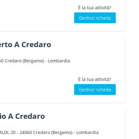
È la tua attività?
Gestisci scheda
erto A Credaro
60
Credaro
(Bergamo) -
Lombardia
È la tua attività?
Gestisci scheda
io A Credaro
LDI, 20
-
24060
Credaro
(Bergamo) -
Lombardia