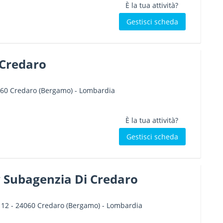
È la tua attività?
Gestisci scheda
A Credaro
60
Credaro
(Bergamo) -
Lombardia
È la tua attività?
Gestisci scheda
y Subagenzia Di Credaro
 12
-
24060
Credaro
(Bergamo) -
Lombardia