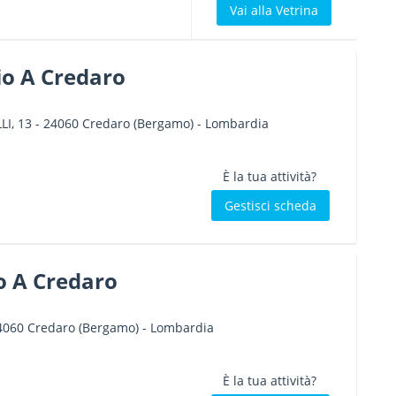
Vai alla Vetrina
io A Credaro
LI, 13
-
24060
Credaro
(Bergamo) -
Lombardia
È la tua attività?
Gestisci scheda
o A Credaro
4060
Credaro
(Bergamo) -
Lombardia
È la tua attività?