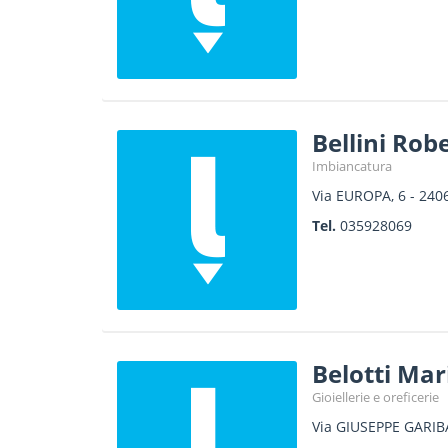
Bellini Rob
Imbiancatura
Via EUROPA, 6
-
240
Tel.
035928069
Belotti Mar
Gioiellerie e oreficerie
Via GIUSEPPE GARIBA