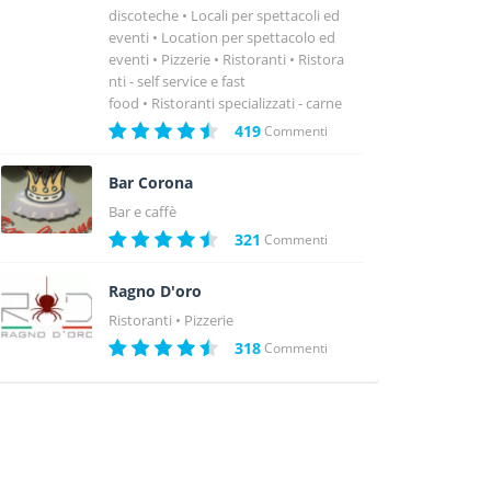
discoteche
Locali per spettacoli ed
eventi
Location per spettacolo ed
eventi
Pizzerie
Ristoranti
Ristora
nti - self service e fast
food
Ristoranti specializzati - carne
419
Commenti
Bar Corona
Bar e caffè
321
Commenti
Ragno D'oro
Ristoranti
Pizzerie
318
Commenti