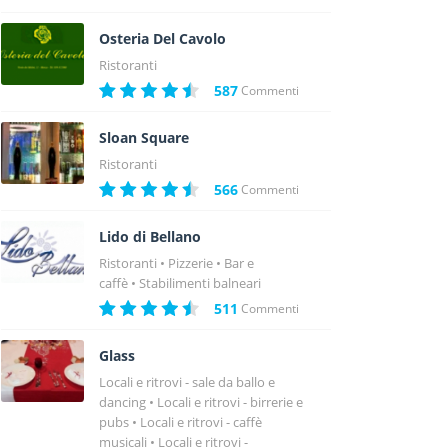
Osteria Del Cavolo
Ristoranti
587
Commenti
Sloan Square
Ristoranti
566
Commenti
Lido di Bellano
Ristoranti
Pizzerie
Bar e
caffè
Stabilimenti balneari
511
Commenti
Glass
Locali e ritrovi - sale da ballo e
dancing
Locali e ritrovi - birrerie e
pubs
Locali e ritrovi - caffè
musicali
Locali e ritrovi -