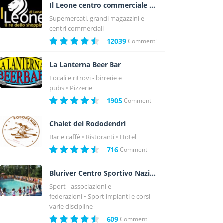
Il Leone centro commerciale a Lonato - Brescia
Supemercati, grandi magazzini e
centri commerciali
12039
Commenti
La Lanterna Beer Bar
Locali e ritrovi - birrerie e
pubs
Pizzerie
1905
Commenti
Chalet dei Rododendri
Bar e caffè
Ristoranti
Hotel
716
Commenti
Bluriver Centro Sportivo Nazionale
Sport - associazioni e
federazioni
Sport impianti e corsi -
varie discipline
609
Commenti