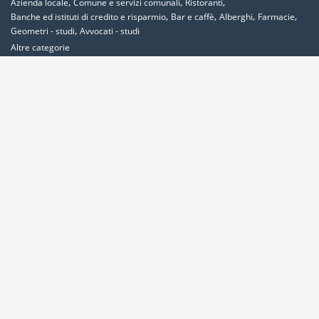
,
,
,
Azienda locale
Comune e servizi comunali
Ristoranti
,
,
,
,
Banche ed istituti di credito e risparmio
Bar e caffè
Alberghi
Farmacie
,
Geometri - studi
Avvocati - studi
Altre categorie
Località più ricercate
,
,
,
,
Abbadia-cerreto
Abano-terme
Abbadia-san-salvatore
Abbadia-lariana
,
,
,
,
,
,
,
Abetone
Abbiategrasso
Acerra
Abbasanta
Roma
Ancona
Alessandria
,
,
,
,
,
Milano
Acquaviva-delle-fonti
Acquapendente
Acqualagna
Acqui-terme
,
,
Bologna
Arezzo
Ardea
Altre Località
Area Clienti
Inserisci Attività
Contattaci
Segnala
Overplace Network
Wi-fi
Coupon
Aziende
Reseller Oversync
Condizioni
Privacy
Cookies