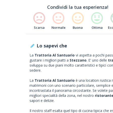
Condividi la tua esperienza!
Scarsa
Normale
Buona
Ottima
Ec
Lo sapevi che
La
Trattoria Al Santuario
vi aspetta a pochi pass
gustare i migliori piatti a
Stezzano
. E' uno delle
tr
sviluppa su due piani molto caratteristici e tipici c
sedere.
La
Trattoria Al Santuario
è una location rustica 
matrimoni con uno scenario particolare, semplice 
incontrastata il panorama circostante. Se volete p
migliori specialità della zona, nel nostro
ristorant
sapori e delizie.
Il nostro staff esalta quel tipo di cucina tipica che 