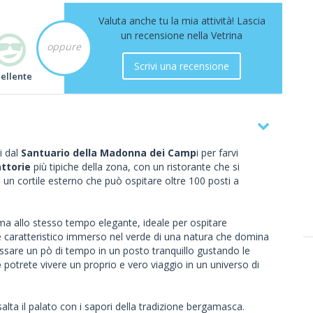
Valuta anche tu la mia attività! Lascia
un recensione nella Vetrina
oppure
Scrivi una recensione
cellente
i dal
Santuario della Madonna dei Camp
i per farvi
attorie
più tipiche della zona, con un ristorante che si
on un cortile esterno che può ospitare oltre 100 posti a
ma allo stesso tempo elegante, ideale per ospitare
e caratteristico immerso nel verde di una natura che domina
assare un pò di tempo in un posto tranquillo gustando le
e
potrete vivere un proprio e vero viaggio in un universo di
esalta il palato con i sapori della tradizione bergamasca.