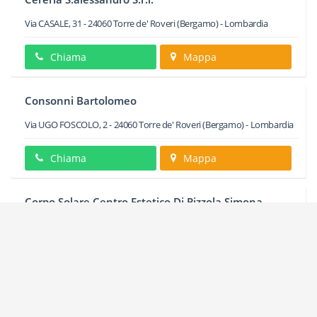
Via CASALE, 31
-
24060
Torre de' Roveri
(Bergamo) -
Lombardia
Chiama
Mappa
Consonni Bartolomeo
Via UGO FOSCOLO, 2
-
24060
Torre de' Roveri
(Bergamo) -
Lombardia
Chiama
Mappa
Corpo Solare Centro Estetico Di Pizzola Simona
Via CASTELLO, 8
-
24060
Torre de' Roveri
(Bergamo) -
Lombardia
Chiama
Mappa
Despe S.p.a.