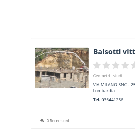
Baisotti vit
Geometri - studi
VIA MILANO SNC
-
2
Lombardia
Tel.
036441256
0 Recensioni