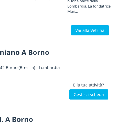
buona parte della
Lombardia. La fondatrice
Mari...
Vai alla Vetrina
miano A Borno
42
Borno
(Brescia) -
Lombardia
È la tua attività?
Gestisci scheda
.l. A Borno