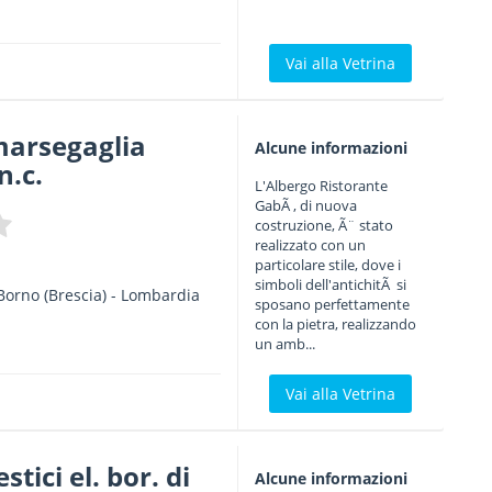
Vai alla Vetrina
 marsegaglia
Alcune informazioni
n.c.
L'Albergo Ristorante
GabÃ , di nuova
costruzione, Ã¨ stato
realizzato con un
particolare stile, dove i
simboli dell'antichitÃ si
Borno
(Brescia) -
Lombardia
sposano perfettamente
con la pietra, realizzando
un amb...
Vai alla Vetrina
tici el. bor. di
Alcune informazioni