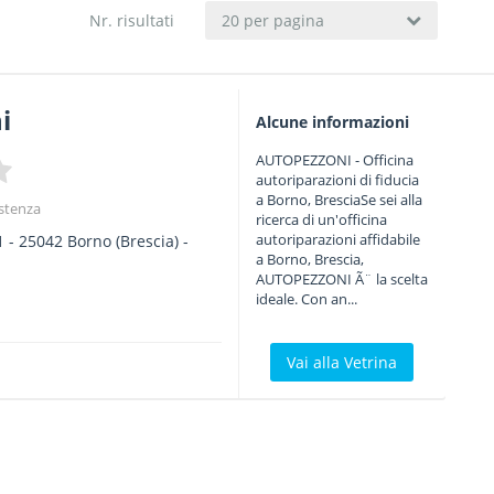
Nr. risultati
20 per pagina
i
Alcune informazioni
AUTOPEZZONI - Officina
autoriparazioni di fiducia
a Borno, BresciaSe sei alla
istenza
ricerca di un'officina
autoriparazioni affidabile
1
-
25042
Borno
(Brescia) -
a Borno, Brescia,
AUTOPEZZONI Ã¨ la scelta
ideale. Con an...
Vai alla Vetrina