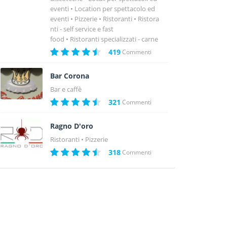
eventi
Location per spettacolo ed
eventi
Pizzerie
Ristoranti
Ristora
nti - self service e fast
food
Ristoranti specializzati - carne
419
Commenti
Bar Corona
Bar e caffè
321
Commenti
Ragno D'oro
Ristoranti
Pizzerie
318
Commenti