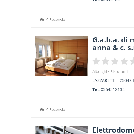
0 Recensioni
G.a.b.a. di
anna & c. s.
Alberghi
Ristoranti
LAZZARETTI
-
25042
Tel.
0364312134
0 Recensioni
Elettrodomes