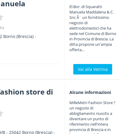
manuela
El.Bor. di Squaratti
Manuela Maddalena & C.
Snc Ã¨ un fornitissimo
negozio di
ita
elettrodomestici che ha
sede nel Comune di Borno
2
Borno
(Brescia) -
in Provincia di Brescia. La
ditta propone un'ampia
offerta...
Vai alla Vetrina
fashion store di
Alcune informazioni
MilleMetri Fashion Store ?
un negozio di
abbigliamento riuscito a
diventare un punto di
riferimento nell'intera
provincia di Brescia e in
9/B
-
25042
Borno
(Brescia) -