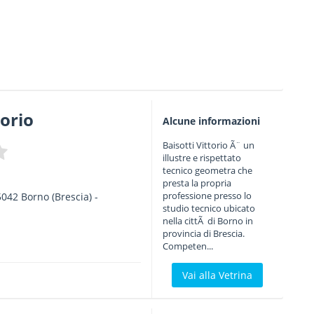
torio
Alcune informazioni
Baisotti Vittorio Ã¨ un
illustre e rispettato
tecnico geometra che
presta la propria
professione presso lo
5042
Borno
(Brescia) -
studio tecnico ubicato
nella cittÃ di Borno in
provincia di Brescia.
Competen...
Vai alla Vetrina