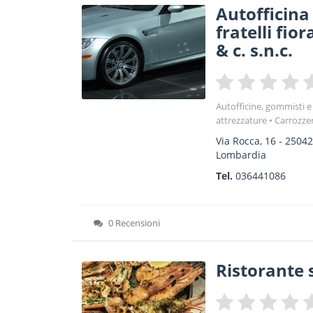
Autofficina
fratelli fio
& c. s.n.c.
Autofficine, gommisti e
attrezzature
Carrozze
Via Rocca, 16
-
2504
Lombardia
Tel.
036441086
0 Recensioni
Ristorante