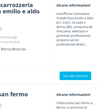
 carrozzeria
Alcune informazioni
ra emilio e aldo
Autofficina Carrozzeria
Fratelli Fiora Emilio e Aldo
& C. S.N.C. ha sede a
Borno (BS), composta da
meccanici, elettrauti e
gommisti professionisti,
 autolavaggi
propone servizi
rie automobili
professionali diretti...
2
Borno
(Brescia) -
Vai alla Vetrina
 san fermo
Alcune informazioni
Il Ristorante San Fermo a
Borno, in provincia di