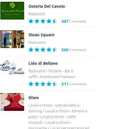
Osteria Del Cavolo
Ristoranti
587
Commenti
Sloan Square
Ristoranti
566
Commenti
Lido di Bellano
Ristoranti
Pizzerie
Bar e
caffè
Stabilimenti balneari
511
Commenti
Glass
Locali e ritrovi - sale da ballo e
dancing
Locali e ritrovi - birrerie e
pubs
Locali e ritrovi - caffè
musicali
Locali e ritrovi -
discoteche
Locali per spettacoli ed