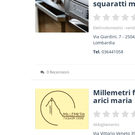
squaratti 
Elettrodomestici - vend
Via Giardini, 7
-
2504
Lombardia
Tel.
036441058
0 Recensioni
Millemetri 
arici maria
Abbigliamento
Via Vittorio Veneto 3