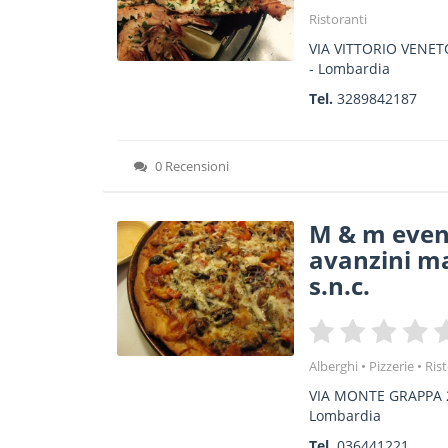
Ristoranti
VIA VITTORIO VENET
-
Lombardia
Tel.
3289842187
0 Recensioni
M & m eventi
avanzini ma
s.n.c.
Alberghi
Pizzerie
Ris
VIA MONTE GRAPPA 
Lombardia
Tel.
036441221