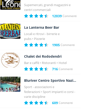
Supemercati, grandi magazzini e
centri commerciali
12039
Commenti
La Lanterna Beer Bar
Locali e ritrovi - birrerie e
pubs
Pizzerie
1905
Commenti
Chalet dei Rododendri
Bar e caffè
Ristoranti
Hotel
716
Commenti
Bluriver Centro Sportivo Nazionale
Sport - associazioni e
federazioni
Sport impianti e corsi -
varie discipline
609
Commenti