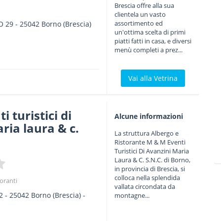
Brescia offre alla sua
clientela un vasto
assortimento ed
O 29
-
25042
Borno
(Brescia)
un'ottima scelta di primi
piatti fatti in casa, e diversi
menù completi a prez...
Vai alla Vetrina
 turistici di
Alcune informazioni
ria laura & c.
La struttura Albergo e
Ristorante M & M Eventi
Turistici Di Avanzini Maria
Laura & C. S.N.C. di Borno,
in provincia di Brescia, si
colloca nella splendida
toranti
vallata circondata da
2
-
25042
Borno
(Brescia) -
montagne...