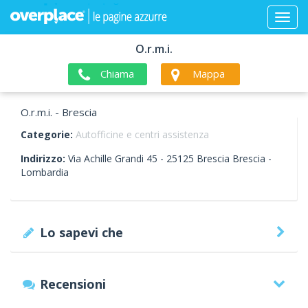
O.r.m.i.
Chiama
Mappa
O.r.m.i. - Brescia
Categorie:
Autofficine e centri assistenza
Indirizzo:
Via Achille Grandi 45 -
25125
Brescia
Brescia -
Lombardia
Lo sapevi che
Recensioni