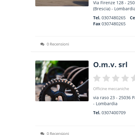
Via Firenze 128
-
250
(Brescia) -
Lombardi
Tel.
0307480265
Ce
Fax
0307480265
0 Recensioni
O.m.v. srl
Officine meccaniche
via raso 23
-
25036
P
-
Lombardia
Tel.
0307400709
0 Recensioni