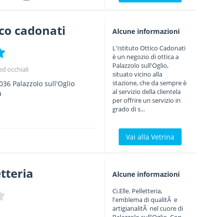
ico cadonati
Alcune informazioni
L'Istituto Ottico Cadonati
è un negozio di ottica a
Palazzolo sull'Oglio,
ed occhiali
situato vicino alla
stazione, che da sempre è
036
Palazzolo sull'Oglio
al servizio della clientela
a
per offrire un servizio in
grado di s...
Vai alla Vetrina
etteria
Alcune informazioni
Ci.Elle. Pelletteria,
l'emblema di qualitÃ e
artigianalitÃ nel cuore di