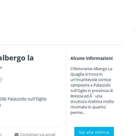
albergo la
Alcune informazioni
.
Il Ristorante Albergo La
Quaglia si trova in
un'incantevole cornice
campestre a Palazzolo
sull'Oglio in provincia di
Brescia ed Ã¨ una
036
Palazzolo sull'Oglio
struttura ricettiva molto
a
rinomata in quanto
perme...
Vai alla Vetrina
to
Contattaci via email