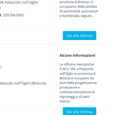
provincia di Brescia. Ci
36
Palazzolo sull'Oglio
occupiamo della vendita
a
di automobili, autoveicoli
l.
3357062905
e fuoristrada, seguen...
Vai alla Vetrina
Alcune informazioni
Le officine meccaniche
O.M.V. SRL a Palazzolo
sull'Oglio in provincia di
Brescia si occupano da
anni della progettazione,
alazzolo sull'Oglio
(Brescia)
produzione e
commercializzazione di
ingranaggi e di parti
mecca...
Vai alla Vetrina