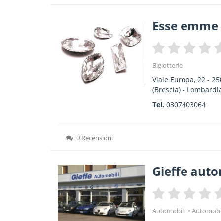
Esse emme 
Bigiotterie
Viale Europa, 22
-
25
(Brescia) -
Lombardi
Tel.
0307403064
0 Recensioni
Gieffe auto
Automobili
Automobil