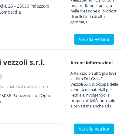
Palazzolo sull'Oglio. Con
una tradizione radicata
chi, 25
-
25036
Palazzolo
nella creazione di prodotti
Lombardia
di pelletteria di alta
gamma, Ci....
Vai alla Vetrina
i vezzoli s.r.l.
Alcune informazioni
A Palazzolo sull'Oglio (BS)
la ditta Edil Gros F.lli
Vezzoli S.r.l. si occupa della
izia - materiali e attrezzature
vendita di materiali per
l'edilizia, rivolgendo la
25036
Palazzolo sull'Oglio
propria attivitÃ non solo
a
a privati ma anche ad i...
Vai alla Vetrina