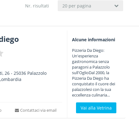
Nr. risultati
20 per pagina
 diego
Alcune informazioni
Pizzeria Da Diego:
Un'esperienza
gastronomica senza
paragoni a Palazzolo
sull'OglioDal 2000, la
i, 26
-
25036
Palazzolo
Pizzeria Da Diego ha
Lombardia
conquistato il cuore dei
palazzolesi con la sua
eccellenza culinaria...
Vai alla Vetrina
to
Contattaci via email