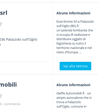
srl
Alcune informazioni
Esse Emme Srl a Palazzolo
sull'Oglio (BS) Ã¨
un'azienda lombarda che
si occupa di realizzare e
distribuire oggetti di
036
Palazzolo sull'Oglio
bigiotteria su tutto il
a
territorio nazionale e nel
resto d'Europa. ...
Vai alla Vetrina
mobili
Alcune informazioni
Gieffe Automobili Ã¨ un
ampio autosalone che si
trova a Palazzolo
i - commercio
sull'Oglio, comune in