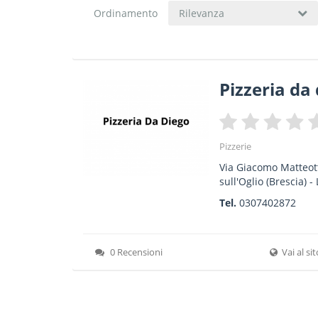
Ordinamento
Rilevanza
Pizzeria da
Pizzerie
Via Giacomo Matteott
sull'Oglio
(Brescia) -
Tel.
0307402872
0 Recensioni
Vai al si