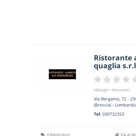
Ristorante 
quaglia s.r.l
Alberghi
Ristoranti
Via Bergamo, 72
-
25
(Brescia) -
Lombardi
Tel.
030732353
0 Recensioni
Vai al si