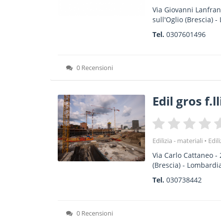
Via Giovanni Lanfran
sull'Oglio
(Brescia) -
Tel.
0307601496
0 Recensioni
Edil gros f.ll
Edilizia - materiali
Edil
Via Carlo Cattaneo
-
(Brescia) -
Lombardi
Tel.
030738442
0 Recensioni