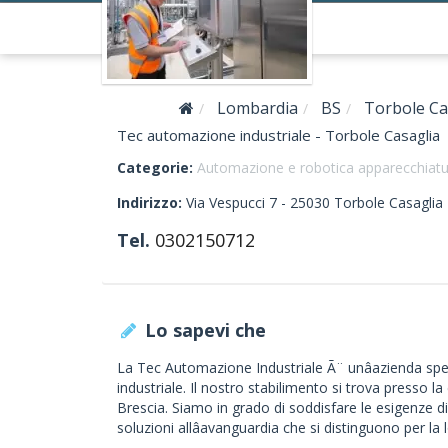
Lombardia
BS
Torbole Ca
Tec automazione industriale - Torbole Casaglia
Categorie:
Automazione e robotica apparecchiat
Indirizzo:
Via Vespucci 7 -
25030
Torbole Casaglia
Tel.
0302150712
Lo sapevi che
La Tec Automazione Industriale Ã¨ unâazienda spec
industriale. Il nostro stabilimento si trova presso l
Brescia. Siamo in grado di soddisfare le esigenze 
soluzioni allâavanguardia che si distinguono per la l