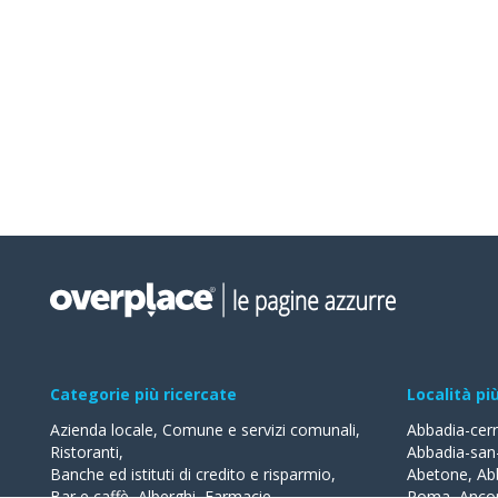
Categorie più ricercate
Località pi
Azienda locale
,
Comune e servizi comunali
,
Abbadia-cer
Ristoranti
,
Abbadia-san
Banche ed istituti di credito e risparmio
,
Abetone
,
Ab
Bar e caffè
,
Alberghi
,
Farmacie
,
Roma
,
Anco