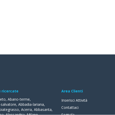
ù ricercate
Area Clienti
reto
,
Abano-terme
,
Inserisci Attività
-salvatore
,
Abbadia-lariana
,
Contattaci
biategrasso
,
Acerra
,
Abbasanta
,
na
,
Alessandria
,
Milano
,
Segnala