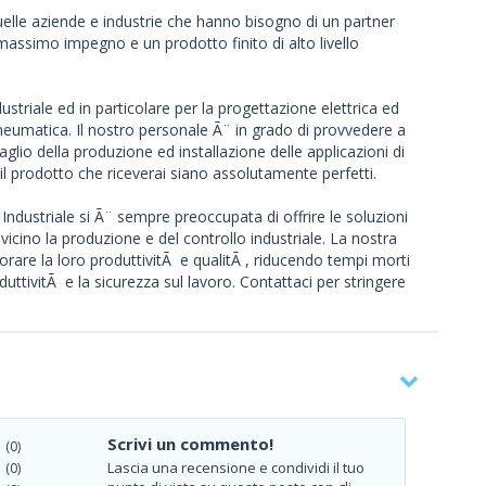
uelle aziende e industrie che hanno bisogno di un partner
 massimo impegno e un prodotto finito di alto livello
ustriale ed in particolare per la progettazione elettrica ed
neumatica. Il nostro personale Ã¨ in grado di provvedere a
aglio della produzione ed installazione delle applicazioni di
il prodotto che riceverai siano assolutamente perfetti.
dustriale si Ã¨ sempre preoccupata di offrire le soluzioni
a vicino la produzione e del controllo industriale. La nostra
gliorare la loro produttivitÃ e qualitÃ , riducendo tempi morti
uttivitÃ e la sicurezza sul lavoro. Contattaci per stringere
Scrivi un commento!
(0)
Lascia una recensione e condividi il tuo
(0)