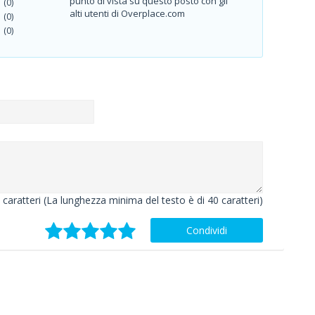
punto di vista su questo posto con gli
(0)
alti utenti di Overplace.com
(0)
(0)
caratteri (La lunghezza minima del testo è di 40 caratteri)
Condividi