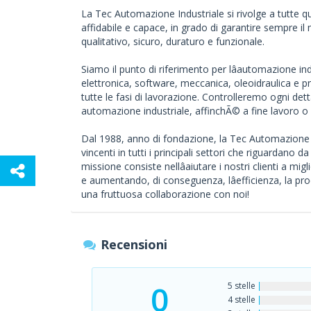
La Tec Automazione Industriale si rivolge a tutte q
affidabile e capace, in grado di garantire sempre il
qualitativo, sicuro, duraturo e funzionale.
Siamo il punto di riferimento per lâautomazione ind
elettronica, software, meccanica, oleoidraulica e p
tutte le fasi di lavorazione. Controlleremo ogni dett
automazione industriale, affinchÃ© a fine lavoro o 
Dal 1988, anno di fondazione, la Tec Automazione In
vincenti in tutti i principali settori che riguardano d
missione consiste nellâaiutare i nostri clienti a mi
e aumentando, di conseguenza, lâefficienza, la prod
una fruttuosa collaborazione con noi!
Recensioni
0
5 stelle
4 stelle