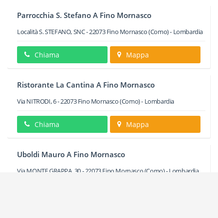
Parrocchia S. Stefano A Fino Mornasco
Località S. STEFANO, SNC
-
22073
Fino Mornasco
(Como) -
Lombardia
Chiama
Mappa
Ristorante La Cantina A Fino Mornasco
Via NITRODI, 6
-
22073
Fino Mornasco
(Como) -
Lombardia
Chiama
Mappa
Uboldi Mauro A Fino Mornasco
Via MONTE GRAPPA, 30
-
22073
Fino Mornasco
(Como) -
Lombardia
Chiama
Mappa