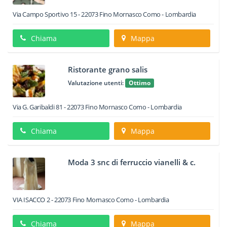
Via Campo Sportivo 15
-
22073
Fino Mornasco
Como -
Lombardia
Chiama
Mappa
Ristorante grano salis
Valutazione utenti:
Ottimo
Via G. Garibaldi 81
-
22073
Fino Mornasco
Como -
Lombardia
Chiama
Mappa
Moda 3 snc di ferruccio vianelli & c.
VIA ISACCO 2
-
22073
Fino Mornasco
Como -
Lombardia
Chiama
Mappa