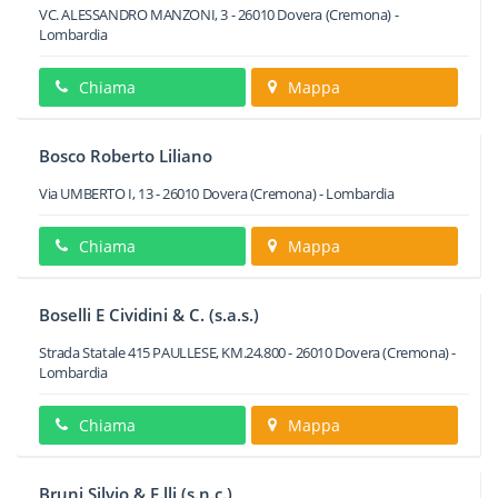
VC. ALESSANDRO MANZONI, 3
-
26010
Dovera
(Cremona) -
Lombardia
Chiama
Mappa
Bosco Roberto Liliano
Via UMBERTO I, 13
-
26010
Dovera
(Cremona) -
Lombardia
Chiama
Mappa
Boselli E Cividini & C. (s.a.s.)
Strada Statale 415 PAULLESE, KM.24.800
-
26010
Dovera
(Cremona) -
Lombardia
Chiama
Mappa
Bruni Silvio & F.lli (s.n.c.)