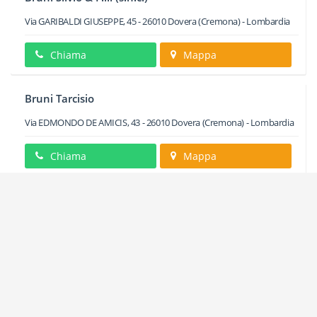
Via GARIBALDI GIUSEPPE, 45
-
26010
Dovera
(Cremona) -
Lombardia
Chiama
Mappa
Bruni Tarcisio
Via EDMONDO DE AMICIS, 43
-
26010
Dovera
(Cremona) -
Lombardia
Chiama
Mappa
C.im.ex (s.r.l.)
Via UMBERTO I, 51/4
-
26010
Dovera
(Cremona) -
Lombardia
Chiama
Mappa
Camo Due S.r.l.