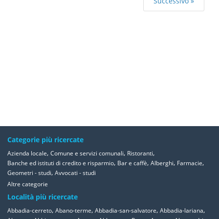
Successivo »
Categorie più ricercate
,
,
,
Azienda locale
Comune e servizi comunali
Ristoranti
,
,
,
,
Banche ed istituti di credito e risparmio
Bar e caffè
Alberghi
Farmacie
,
Geometri - studi
Avvocati - studi
Altre categorie
Località più ricercate
,
,
,
,
Abbadia-cerreto
Abano-terme
Abbadia-san-salvatore
Abbadia-lariana