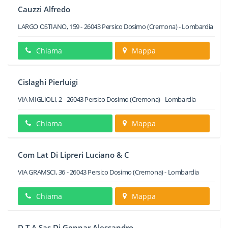
Cauzzi Alfredo
LARGO OSTIANO, 159
-
26043
Persico Dosimo
(Cremona) -
Lombardia
Chiama
Mappa
Cislaghi Pierluigi
VIA MIGLIOLI, 2
-
26043
Persico Dosimo
(Cremona) -
Lombardia
Chiama
Mappa
Com Lat Di Lipreri Luciano & C
VIA GRAMSCI, 36
-
26043
Persico Dosimo
(Cremona) -
Lombardia
Chiama
Mappa
D T A Sas Di Gennar Alessandro