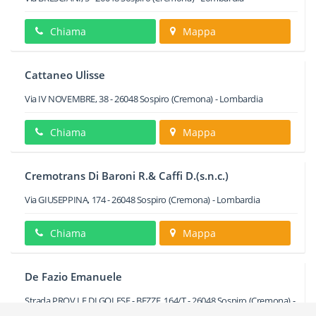
Chiama
Mappa
Cattaneo Ulisse
Via IV NOVEMBRE, 38
-
26048
Sospiro
(Cremona) -
Lombardia
Chiama
Mappa
Cremotrans Di Baroni R.& Caffi D.(s.n.c.)
Via GIUSEPPINA, 174
-
26048
Sospiro
(Cremona) -
Lombardia
Chiama
Mappa
De Fazio Emanuele
Strada PROV.LE DI GOLESE - BEZZE, 164/T
-
26048
Sospiro
(Cremona) -
Lombardia