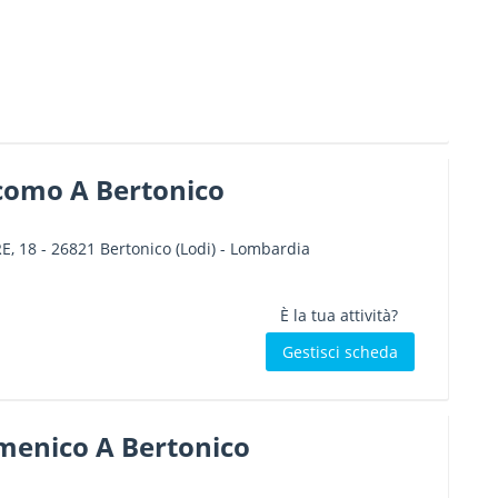
acomo A Bertonico
E, 18
-
26821
Bertonico
(Lodi) -
Lombardia
È la tua attività?
Gestisci scheda
menico A Bertonico