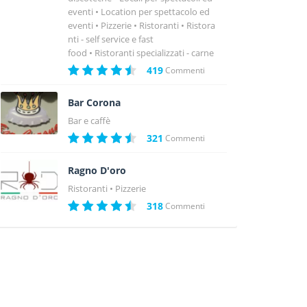
eventi
Location per spettacolo ed
eventi
Pizzerie
Ristoranti
Ristora
nti - self service e fast
food
Ristoranti specializzati - carne
419
Commenti
Bar Corona
Bar e caffè
321
Commenti
Ragno D'oro
Ristoranti
Pizzerie
318
Commenti