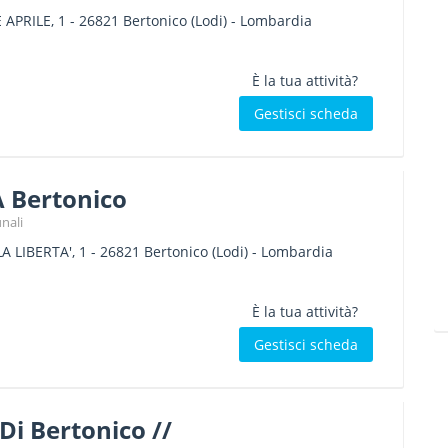
 APRILE, 1
-
26821
Bertonico
(Lodi) -
Lombardia
È la tua attività?
Gestisci scheda
A Bertonico
nali
A LIBERTA', 1
-
26821
Bertonico
(Lodi) -
Lombardia
È la tua attività?
Gestisci scheda
Di Bertonico //