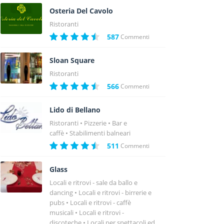
Osteria Del Cavolo
Ristoranti
587
Commenti
Sloan Square
Ristoranti
566
Commenti
Lido di Bellano
Ristoranti
Pizzerie
Bar e
caffè
Stabilimenti balneari
511
Commenti
Glass
Locali e ritrovi - sale da ballo e
dancing
Locali e ritrovi - birrerie e
pubs
Locali e ritrovi - caffè
musicali
Locali e ritrovi -
discoteche
Locali per spettacoli ed