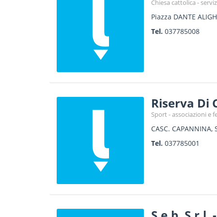
Chiesa cattolica - serviz
Piazza DANTE ALIGHI
Tel.
037785008
Riserva Di 
Sport - associazioni e f
CASC. CAPANNINA, 
Tel.
037785001
S.e.b. S.r.l.