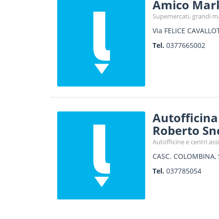
Amico Mar
Supemercati, grandi ma
Via FELICE CAVALLOT
Tel.
0377665002
Autofficina
Roberto Sn
Autofficine e centri as
CASC. COLOMBINA,
Tel.
037785054