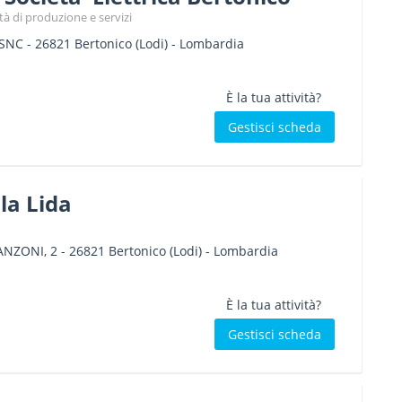
età di produzione e servizi
 SNC
-
26821
Bertonico
(Lodi) -
Lombardia
È la tua attività?
Gestisci scheda
la Lida
NZONI, 2
-
26821
Bertonico
(Lodi) -
Lombardia
È la tua attività?
Gestisci scheda