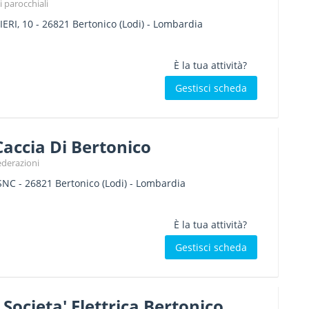
i parocchiali
ERI, 10
-
26821
Bertonico
(Lodi) -
Lombardia
È la tua attività?
Gestisci scheda
Caccia Di Bertonico
ederazioni
SNC
-
26821
Bertonico
(Lodi) -
Lombardia
È la tua attività?
Gestisci scheda
 - Societa' Elettrica Bertonico