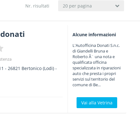
Nr. risultati
20 per pagina
 donati
Alcune informazioni
L'Autofficina Donati S.n.c.
di Giandelli Bruna e
Roberto Ã¨ una nota e
istenza
qualificata officina
specializzata in riparazioni
11
-
26821
Bertonico
(Lodi) -
auto che presta i propri
servizi sul territorio del
comune di Be...
Vai alla Vetrina