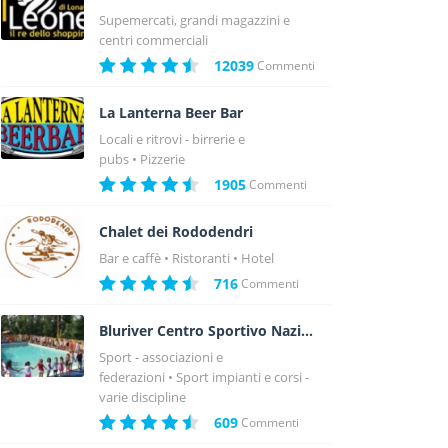
Supemercati, grandi magazzini e
centri commerciali
12039
Commenti
La Lanterna Beer Bar
Locali e ritrovi - birrerie e
pubs
Pizzerie
1905
Commenti
Chalet dei Rododendri
Bar e caffè
Ristoranti
Hotel
716
Commenti
Bluriver Centro Sportivo Nazionale
Sport - associazioni e
federazioni
Sport impianti e corsi -
varie discipline
609
Commenti