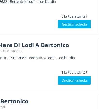
26821
Bertonico
(Lodi) -
Lombardia
È la tua attività?
Gestisci scheda
are Di Lodi A Bertonico
edito e risparmio
BLICA, 56
-
26821
Bertonico
(Lodi) -
Lombardia
È la tua attività?
Gestisci scheda
Bertonico
nali