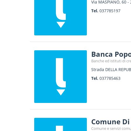
Via MASPIANO, 60
-
Tel.
037785197
Banca Popol
Banche ed istituti di cr
Strada DELLA REPUB
Tel.
037785463
Comune Di 
Comune e servizi comu