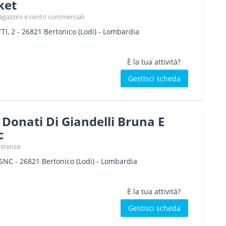
ket
gazzini e centri commerciali
TI, 2
-
26821
Bertonico
(Lodi) -
Lombardia
È la tua attività?
Gestisci scheda
 Donati Di Giandelli Bruna E
c
sistenza
 SNC
-
26821
Bertonico
(Lodi) -
Lombardia
È la tua attività?
Gestisci scheda