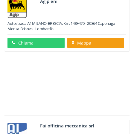
Agip eni
Autostrada A4 MILANO-BRESCIA, Km. 148+470
-
20864
Caponago
Monza-Brianza -
Lombardia
Chiama
Mappa
Fai officina meccanica srl