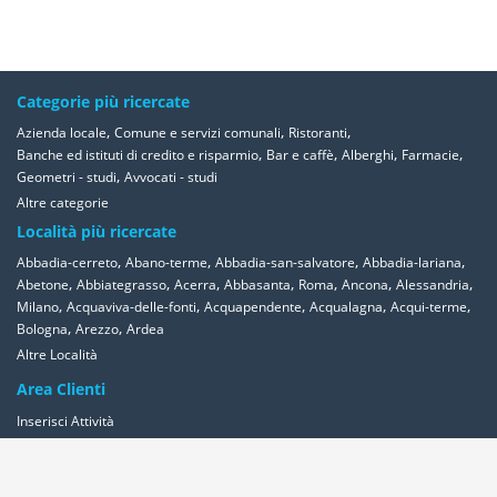
Categorie più ricercate
,
,
,
Azienda locale
Comune e servizi comunali
Ristoranti
,
,
,
,
Banche ed istituti di credito e risparmio
Bar e caffè
Alberghi
Farmacie
,
Geometri - studi
Avvocati - studi
Altre categorie
Località più ricercate
,
,
,
,
Abbadia-cerreto
Abano-terme
Abbadia-san-salvatore
Abbadia-lariana
,
,
,
,
,
,
,
Abetone
Abbiategrasso
Acerra
Abbasanta
Roma
Ancona
Alessandria
,
,
,
,
,
Milano
Acquaviva-delle-fonti
Acquapendente
Acqualagna
Acqui-terme
,
,
Bologna
Arezzo
Ardea
Altre Località
Area Clienti
Inserisci Attività
Contattaci
Segnala
Overplace Network