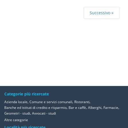
Successivo »
Categorie più ricercate
,
,
,
Azienda locale
Comune e servizi comunali
Ristoranti
,
,
,
,
Banche ed istituti di credito e risparmio
Bar e caffè
Alberghi
Farmacie
,
Geometri - studi
Avvocati - studi
Altre categorie
Località più ricercate