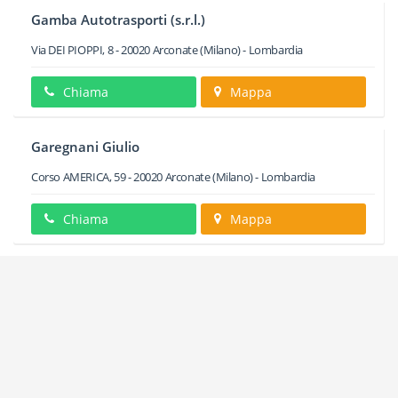
Gamba Autotrasporti (s.r.l.)
Via DEI PIOPPI, 8
-
20020
Arconate
(Milano) -
Lombardia
Chiama
Mappa
Garegnani Giulio
Corso AMERICA, 59
-
20020
Arconate
(Milano) -
Lombardia
Chiama
Mappa
Gatti Giovanni & C. Snc
Via BUSTO ARSIZIO, 21
-
20020
Arconate
(Milano) -
Lombardia
Chiama
Mappa