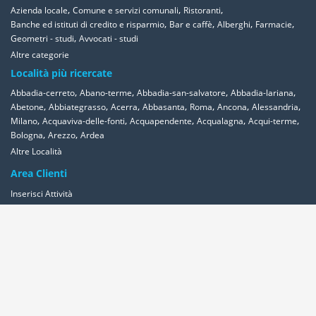
,
,
,
Azienda locale
Comune e servizi comunali
Ristoranti
,
,
,
,
Banche ed istituti di credito e risparmio
Bar e caffè
Alberghi
Farmacie
,
Geometri - studi
Avvocati - studi
Altre categorie
Località più ricercate
,
,
,
,
Abbadia-cerreto
Abano-terme
Abbadia-san-salvatore
Abbadia-lariana
,
,
,
,
,
,
,
Abetone
Abbiategrasso
Acerra
Abbasanta
Roma
Ancona
Alessandria
,
,
,
,
,
Milano
Acquaviva-delle-fonti
Acquapendente
Acqualagna
Acqui-terme
,
,
Bologna
Arezzo
Ardea
Altre Località
Area Clienti
Inserisci Attività
Contattaci
Segnala
Overplace Network
Wi-fi
Coupon
Aziende
Reseller Oversync
Condizioni
Privacy
Cookies