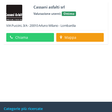
Cassani asfalti srl
Valutazione utenti:
Ottimo
VIA Puccini, 3/A
-
20010
Arluno
Milano -
Lombardia
Chiama
Mappa
Categorie più ricercate