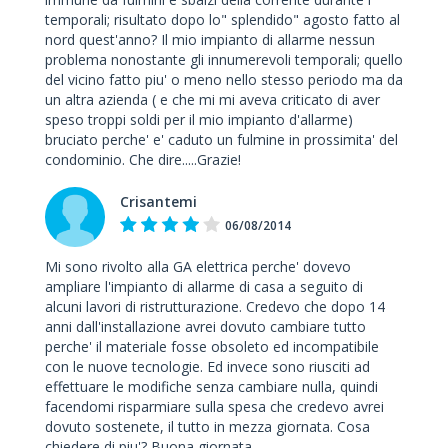
temporali; risultato dopo lo" splendido" agosto fatto al
nord quest'anno? Il mio impianto di allarme nessun
problema nonostante gli innumerevoli temporali; quello
del vicino fatto piu' o meno nello stesso periodo ma da
un altra azienda ( e che mi mi aveva criticato di aver
speso troppi soldi per il mio impianto d'allarme)
bruciato perche' e' caduto un fulmine in prossimita' del
condominio. Che dire.....Grazie!
Crisantemi
06/08/2014
Mi sono rivolto alla GA elettrica perche' dovevo
ampliare l'impianto di allarme di casa a seguito di
alcuni lavori di ristrutturazione. Credevo che dopo 14
anni dall'installazione avrei dovuto cambiare tutto
perche' il materiale fosse obsoleto ed incompatibile
con le nuove tecnologie. Ed invece sono riusciti ad
effettuare le modifiche senza cambiare nulla, quindi
facendomi risparmiare sulla spesa che credevo avrei
dovuto sostenete, il tutto in mezza giornata. Cosa
chiedere di piu'? Buona giornata