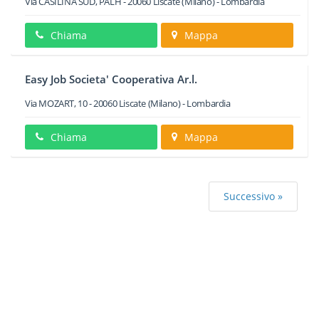
Via CASILINA SUD, PALH
-
20060
Liscate
(Milano) -
Lombardia
Chiama
Mappa
Easy Job Societa' Cooperativa Ar.l.
Via MOZART, 10
-
20060
Liscate
(Milano) -
Lombardia
Chiama
Mappa
Successivo »