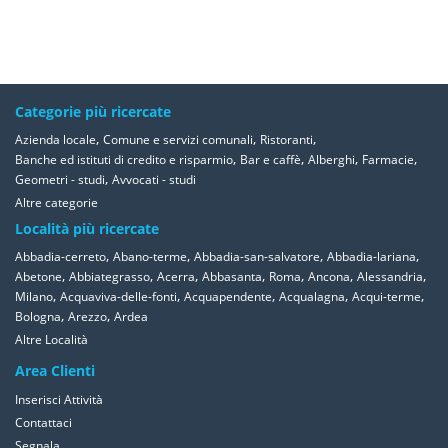
Categorie più ricercate
,
,
,
Azienda locale
Comune e servizi comunali
Ristoranti
,
,
,
,
Banche ed istituti di credito e risparmio
Bar e caffè
Alberghi
Farmacie
,
Geometri - studi
Avvocati - studi
Altre categorie
Località più ricercate
,
,
,
,
Abbadia-cerreto
Abano-terme
Abbadia-san-salvatore
Abbadia-lariana
,
,
,
,
,
,
,
Abetone
Abbiategrasso
Acerra
Abbasanta
Roma
Ancona
Alessandria
,
,
,
,
,
Milano
Acquaviva-delle-fonti
Acquapendente
Acqualagna
Acqui-terme
,
,
Bologna
Arezzo
Ardea
Altre Località
Area Clienti
Inserisci Attività
Contattaci
Segnala