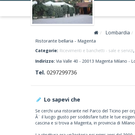
Lombardia
Ristorante bellaria - Magenta
Categorie:
Ricevimenti e banchetti - sale e servizi
Indirizzo:
Via Valle 40 -
20013
Magenta
Milano -
L
Tel.
0297299736
Lo sapevi che
Se cerchi una ristorante nel Parco del Ticino per org
Ã¨ il luogo giusto per soddisfare tutte le tue esigen
cascina e si trova a Magenta, in provincia di Milano
La struttura era unâosteria nei primi anni del â9