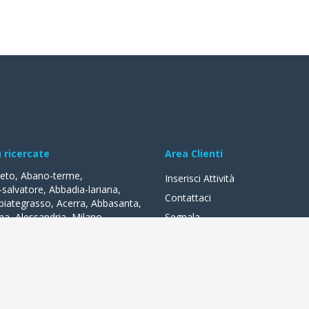
ù ricercate
Area Clienti
reto
,
Abano-terme
,
Inserisci Attività
-salvatore
,
Abbadia-lariana
,
Contattaci
biategrasso
,
Acerra
,
Abbasanta
,
na
,
Alessandria
,
Milano
,
Segnala
lle-fonti
,
Acquapendente
,
,
Acqui-terme
,
Bologna
,
Arezzo
,
lità