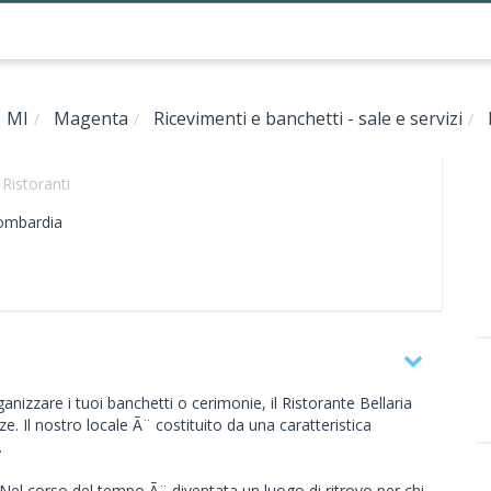
MI
Magenta
Ricevimenti e banchetti - sale e servizi
,
Ristoranti
ombardia
anizzare i tuoi banchetti o cerimonie, il Ristorante Bellaria
ze. Il nostro locale Ã¨ costituito da una caratteristica
.
00. Nel corso del tempo Ã¨ diventata un luogo di ritrovo per chi