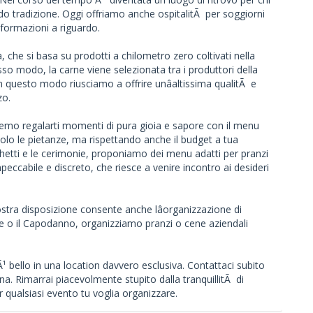
ndo tradizione. Oggi offriamo anche ospitalitÃ per soggiorni
nformazioni a riguardo.
a, che si basa su prodotti a chilometro zero coltivati nella
esso modo, la carne viene selezionata tra i produttori della
 questo modo riusciamo a offrire unâaltissima qualitÃ e
zo.
remo regalarti momenti di pura gioia e sapore con il menu
o le pietanze, ma rispettando anche il budget a tua
nchetti e le cerimonie, proponiamo dei menu adatti per pranzi
eccabile e discreto, che riesce a venire incontro ai desideri
tra disposizione consente anche lâorganizzazione di
ale o il Capodanno, organizziamo pranzi o cene aziendali
Ã¹ bello in una location davvero esclusiva. Contattaci subito
ina. Rimarrai piacevolmente stupito dalla tranquillitÃ di
r qualsiasi evento tu voglia organizzare.