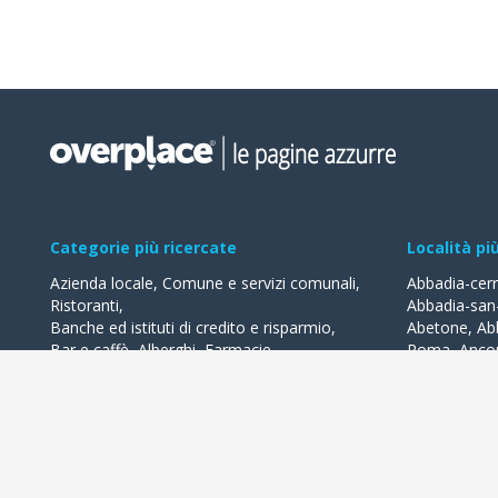
Categorie più ricercate
Località pi
Azienda locale
,
Comune e servizi comunali
,
Abbadia-cer
Ristoranti
,
Abbadia-san
Banche ed istituti di credito e risparmio
,
Abetone
,
Ab
Bar e caffè
,
Alberghi
,
Farmacie
,
Roma
,
Anco
Geometri - studi
,
Avvocati - studi
Acquaviva-de
Acqualagna
Tutte le categorie
Ardea
Tutte le Loca