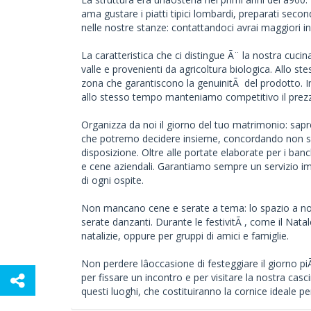
ama gustare i piatti tipici lombardi, preparati seco
nelle nostre stanze: contattandoci avrai maggiori i
La caratteristica che ci distingue Ã¨ la nostra cucin
valle e provenienti da agricoltura biologica. Allo st
zona che garantiscono la genuinitÃ del prodotto. In
allo stesso tempo manteniamo competitivo il prez
Organizza da noi il giorno del tuo matrimonio: sap
che potremo decidere insieme, concordando non sol
disposizione. Oltre alle portate elaborate per i ba
e cene aziendali. Garantiamo sempre un servizio imp
di ogni ospite.
Non mancano cene e serate a tema: lo spazio a nos
serate danzanti. Durante le festivitÃ , come il Nat
natalizie, oppure per gruppi di amici e famiglie.
Non perdere lâoccasione di festeggiare il giorno pi
per fissare un incontro e per visitare la nostra casc
questi luoghi, che costituiranno la cornice ideale pe