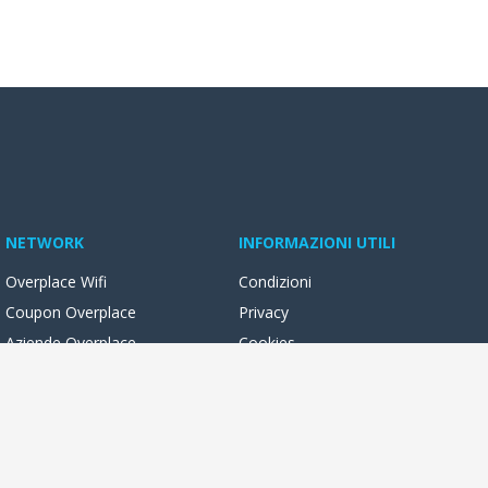
NETWORK
INFORMAZIONI UTILI
Overplace Wifi
Condizioni
Coupon Overplace
Privacy
Aziende Overplace
Cookies
Reseller Oversync