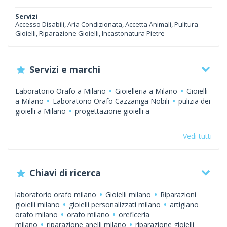
Servizi
Accesso Disabili, Aria Condizionata, Accetta Animali, Pulitura
Gioielli, Riparazione Gioielli, Incastonatura Pietre
Servizi e marchi
Laboratorio Orafo a Milano
Gioielleria a Milano
Gioielli
a Milano
Laboratorio Orafo Cazzaniga Nobili
pulizia dei
gioielli a Milano
progettazione gioielli a
Milano
incastonatura delle gemme a
Milano
Riconoscimento di azienda orafa
Vedi tutti
d’eccellenza
creazioni orafe Milano
diamanti a
Milano
vendita gioielli Milano
creazione gioielli
Milano
pulitura oggetti preziosi Milano
progettazione
Chiavi di ricerca
gioiello in 3d Milano
infilatura collane
Milano
riparazione orologi Milano
vendita argenti
Milano
laboratorio orafo Milano
orafo
laboratorio orafo milano
Gioielli milano
Riparazioni
Milano
bottega orafa Milano
bottega orafa
artigiano
gioielli milano
gioielli personalizzati milano
artigiano
orafo milano porta venezia
oreficeria milano
orafo
orafo milano
orafo milano
oreficeria
milano
Cazzaniga Nobili
Riparazioni gioielli
milano
riparazione anelli milano
riparazione gioielli