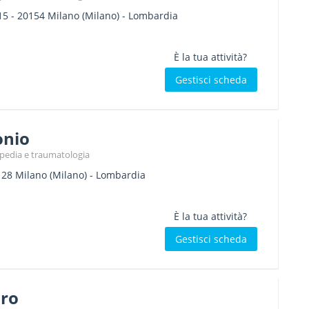
15
-
20154
Milano
(Milano) -
Lombardia
È la tua attività?
Gestisci scheda
onio
topedia e traumatologia
128
Milano
(Milano) -
Lombardia
È la tua attività?
Gestisci scheda
ro