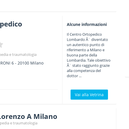
opedico
Alcune informazioni
Il Centro Ortopedico
Lombardo Ã¨ diventato
un autentico punto di
riferimento a Milano e
opedia e traumatologia
buona parte della
Lombardia. Tale obiettivo
ERONI 6
-
20100
Milano
Ã¨ stato raggiunto grazie
a
alla competenza del
dottor ...
Vai alla Vetrina
 Lorenzo A Milano
topedia e traumatologia