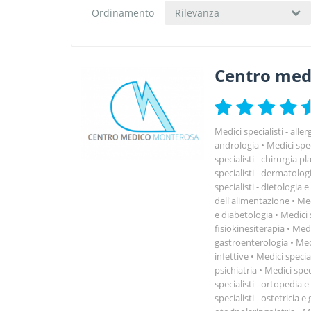
Ordinamento
Rilevanza
Centro med
Medici specialisti - alle
andrologia
Medici spec
specialisti - chirurgia pl
specialisti - dermatolog
specialisti - dietologia 
dell'alimentazione
Med
e diabetologia
Medici s
fisiokinesiterapia
Medic
gastroenterologia
Medi
infettive
Medici special
psichiatria
Medici speci
specialisti - ortopedia 
specialisti - ostetricia e