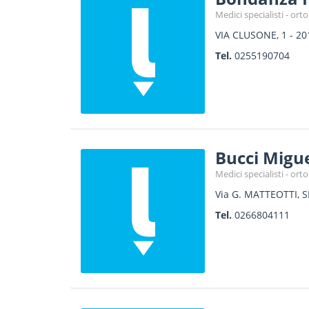
Medici specialisti - or
VIA CLUSONE, 1
-
20
Tel.
0255190704
Bucci Migu
Medici specialisti - or
Via G. MATTEOTTI, 
Tel.
0266804111