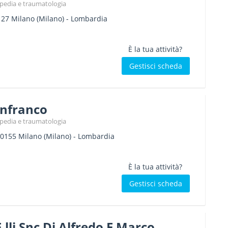
topedia e traumatologia
127
Milano
(Milano) -
Lombardia
È la tua attività?
Gestisci scheda
anfranco
topedia e traumatologia
0155
Milano
(Milano) -
Lombardia
È la tua attività?
Gestisci scheda
lli Snc Di Alfredo E Marco