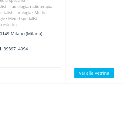
dici specialisti -
listi - radiologia, radioterapia
cialisti - urologia
Medici
ogie
Medici specialisti
a estetica
0149
Milano
(Milano) -
l.
3939714094
Vai alla Vetrina