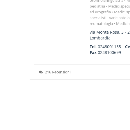
otorinolaringoiatria
Me
pediatria
Medici specia
ed ecografia
Medici spe
specialisti - varie patol
reumatologia
Medicin
via Monte Rosa, 3
-
2
Lombardia
Tel.
0248001155
Ce
Fax
0248100699
216 Recensioni