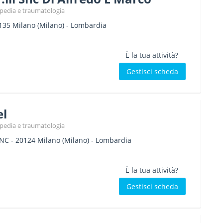
topedia e traumatologia
135
Milano
(Milano) -
Lombardia
È la tua attività?
Gestisci scheda
el
topedia e traumatologia
SNC
-
20124
Milano
(Milano) -
Lombardia
È la tua attività?
Gestisci scheda