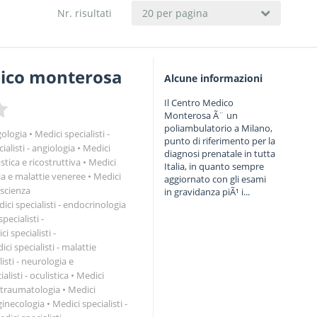
Nr. risultati
20 per pagina
ico monterosa
Alcune informazioni
Il Centro Medico
Monterosa Ã¨ un
poliambulatorio a Milano,
rgologia
Medici specialisti -
punto di riferimento per la
ialisti - angiologia
Medici
diagnosi prenatale in tutta
astica e ricostruttiva
Medici
Italia, in quanto sempre
ia e malattie veneree
Medici
aggiornato con gli esami
e scienza
in gravidanza piÃ¹ i...
ici specialisti - endocrinologia
pecialisti -
i specialisti -
ci specialisti - malattie
isti - neurologia e
alisti - oculistica
Medici
e traumatologia
Medici
 ginecologia
Medici specialisti -