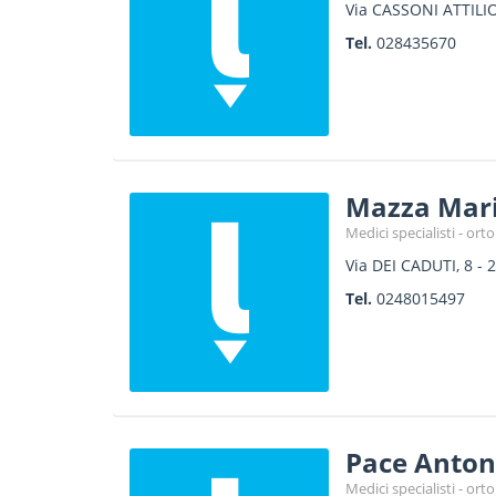
Via CASSONI ATTILIO
Tel.
028435670
Mazza Mari
Medici specialisti - or
Via DEI CADUTI, 8
-
2
Tel.
0248015497
Pace Anton
Medici specialisti - or