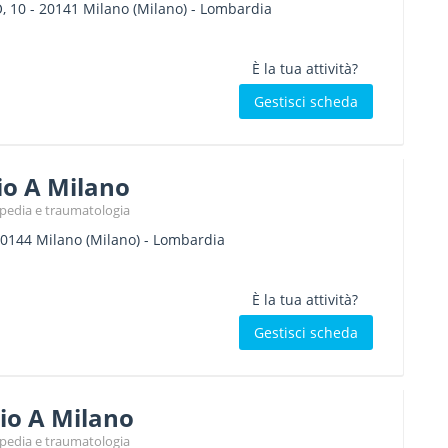
, 10
-
20141
Milano
(Milano) -
Lombardia
È la tua attività?
Gestisci scheda
o A Milano
topedia e traumatologia
0144
Milano
(Milano) -
Lombardia
È la tua attività?
Gestisci scheda
io A Milano
topedia e traumatologia