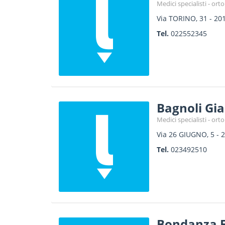
Medici specialisti - or
Via TORINO, 31
-
20
Tel.
022552345
Bagnoli Gi
Medici specialisti - or
Via 26 GIUGNO, 5
-
2
Tel.
023492510
Bondanza F.