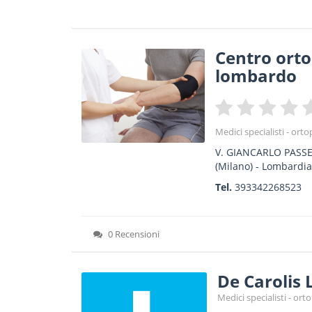
Centro ort
lombardo
Medici specialisti - ort
V. GIANCARLO PASS
(Milano) -
Lombardi
Tel.
393342268523
0 Recensioni
De Carolis
Medici specialisti - or