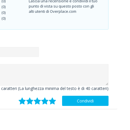
Lascia una recensione e condividi il tuo
(0)
punto di vista su questo posto con gli
(0)
alti utenti di Overplace.com
(0)
(0)
caratteri (La lunghezza minima del testo è di 40 caratteri)
Condividi