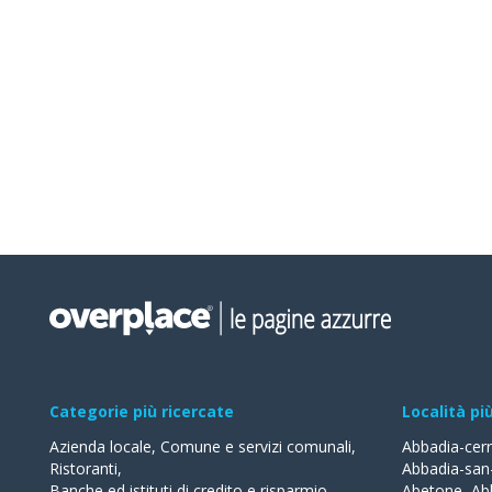
Categorie più ricercate
Località pi
Azienda locale
,
Comune e servizi comunali
,
Abbadia-cer
Ristoranti
,
Abbadia-san
Banche ed istituti di credito e risparmio
,
Abetone
,
Ab