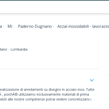
a
MI
Paderno Dugnano
Acciai inossidabili - lavorazi
lano -
Lombardia
a realizzazione di arredamenti su disegno in acciaio inox. Tutte
tÃ , poichÃ© utilizziamo esclusivamente materiali di prima
andoti alle nostre competenze potrai vedere concretizzarsi i