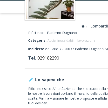
Lombardi
Rifici inox - Paderno Dugnano
Categorie:
Acciai inossidabili - lavorazione
Indirizzo:
Via Lario 7 -
20037
Paderno Dugnano
Mi
Tel.
029182290
Lo sapevi che
Rifici Inox s.n.c. Ã¨ unâazienda che si occupa dell
le nostre lavorazioni portano il marchio della quali
scelta. Vieni a visionare le nostre proposte e affid
tuoi desideri.