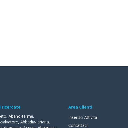
ù ricercate
Area Clienti
reto
,
Abano-terme
,
Inserisci Attività
-salvatore
,
Abbadia-lariana
,
Contattaci
biategrasso
,
Acerra
,
Abbasanta
,