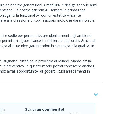
a da ben tre generazioni. CreativitÃ e design sono le armi
tenzione. La nostra azienda Ã¨ sempre in prima linea
coniugano la funzionalitÃ con un'estetica vincente.
re alla creazione di top in acciaio inox, che daranno stile
i e sedie per personalizzare ulteriormente gli ambienti
 per interni, grate, cancelli, ringhiere e soppalchi. Grazie al
zza alle tue idee garantendoti la sicurezza e la qualitÃ in
no Dugnano, cittadina in provincia di Milano. Siamo a tua
r un preventivo. In questo modo potrai conoscere anche il
nox avrai lâopportunitÃ di goderti i tuoi arredamenti in
Scrivi un commento!
(0)