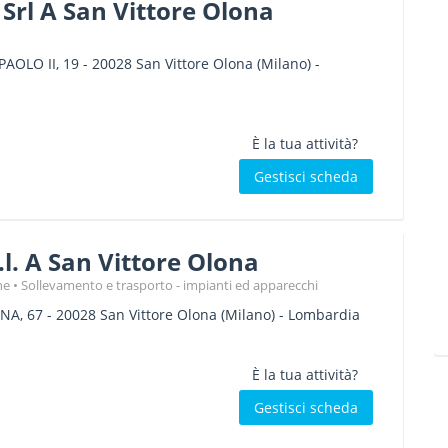
e Srl A San Vittore Olona
AOLO II, 19
-
20028
San Vittore Olona
(Milano) -
È la tua attività?
Gestisci scheda
.l. A San Vittore Olona
ne
Sollevamento e trasporto - impianti ed apparecchi
NA, 67
-
20028
San Vittore Olona
(Milano) -
Lombardia
È la tua attività?
Gestisci scheda