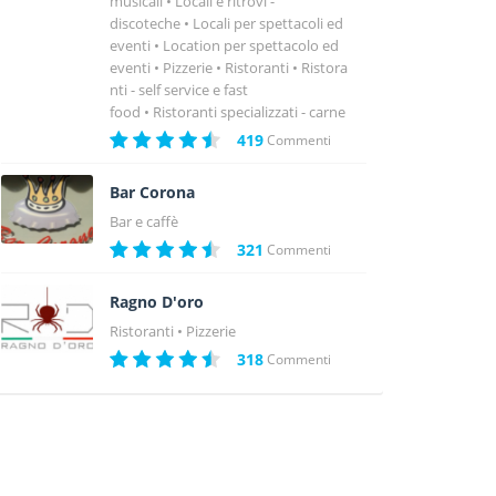
musicali
Locali e ritrovi -
discoteche
Locali per spettacoli ed
eventi
Location per spettacolo ed
eventi
Pizzerie
Ristoranti
Ristora
nti - self service e fast
food
Ristoranti specializzati - carne
419
Commenti
Bar Corona
Bar e caffè
321
Commenti
Ragno D'oro
Ristoranti
Pizzerie
318
Commenti