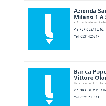
Azienda San
Milano 1 A 
A.S.L. aziende sanitarie 
Via PER CESATE, 62
Tel.
0331420817
Banca Popol
Vittore Olo
Banche ed istituti di cr
Via NICCOLO' PICCIN
Tel.
0331744411