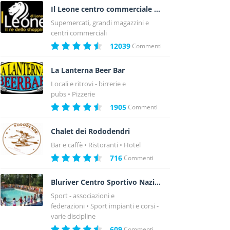
Il Leone centro commerciale a Lonato - Brescia
Supemercati, grandi magazzini e
centri commerciali
12039
Commenti
La Lanterna Beer Bar
Locali e ritrovi - birrerie e
pubs
Pizzerie
1905
Commenti
Chalet dei Rododendri
Bar e caffè
Ristoranti
Hotel
716
Commenti
Bluriver Centro Sportivo Nazionale
Sport - associazioni e
federazioni
Sport impianti e corsi -
varie discipline
609
Commenti