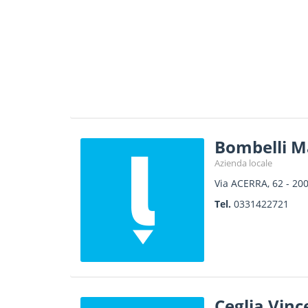
Bombelli Ma
Azienda locale
Via ACERRA, 62
-
20
Tel.
0331422721
Ceglia Vinc