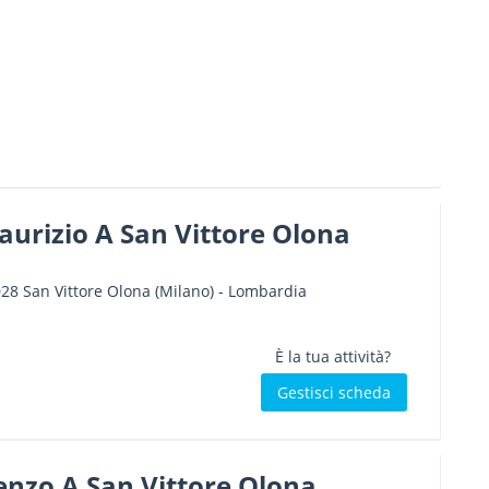
urizio A San Vittore Olona
028
San Vittore Olona
(Milano) -
Lombardia
È la tua attività?
Gestisci scheda
enzo A San Vittore Olona