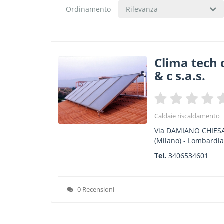
Ordinamento
Rilevanza
Clima tech 
& c s.a.s.
Caldaie riscaldamento
Via DAMIANO CHIES
(Milano) -
Lombardi
Tel.
3406534601
0 Recensioni