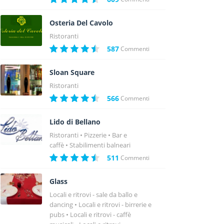
Osteria Del Cavolo
Ristoranti
587
Commenti
Sloan Square
Ristoranti
566
Commenti
Lido di Bellano
Ristoranti
Pizzerie
Bar e
caffè
Stabilimenti balneari
511
Commenti
Glass
Locali e ritrovi - sale da ballo e
dancing
Locali e ritrovi - birrerie e
pubs
Locali e ritrovi - caffè