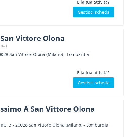
È la tua attività?
Gestisci scheda
San Vittore Olona
nali
0028
San Vittore Olona
(Milano) -
Lombardia
È la tua attività?
Gestisci scheda
ssimo A San Vittore Olona
RO, 3
-
20028
San Vittore Olona
(Milano) -
Lombardia