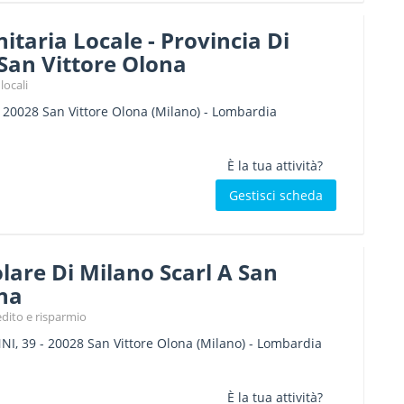
itaria Locale - Provincia Di
San Vittore Olona
locali
-
20028
San Vittore Olona
(Milano) -
Lombardia
È la tua attività?
Gestisci scheda
are Di Milano Scarl A San
na
edito e risparmio
NI, 39
-
20028
San Vittore Olona
(Milano) -
Lombardia
È la tua attività?