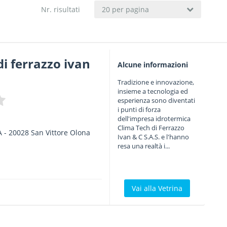
Nr. risultati
20 per pagina
di ferrazzo ivan
Alcune informazioni
Tradizione e innovazione,
insieme a tecnologia ed
esperienza sono diventati
i punti di forza
dell'impresa idrotermica
Clima Tech di Ferrazzo
A
-
20028
San Vittore Olona
Ivan & C S.A.S. e l'hanno
a
resa una realtà i...
Vai alla Vetrina