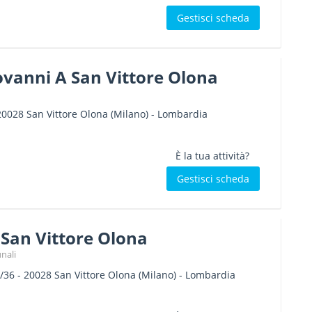
Gestisci scheda
ovanni A San Vittore Olona
20028
San Vittore Olona
(Milano) -
Lombardia
È la tua attività?
Gestisci scheda
San Vittore Olona
nali
/36
-
20028
San Vittore Olona
(Milano) -
Lombardia