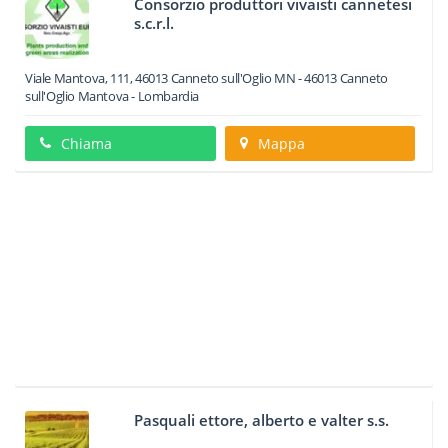
Consorzio produttori vivaisti cannetesi
s.c.r.l.
Viale Mantova, 111, 46013 Canneto sull'Oglio MN
-
46013
Canneto
sull'Oglio
Mantova -
Lombardia
Chiama
Mappa
Pasquali ettore, alberto e valter s.s.