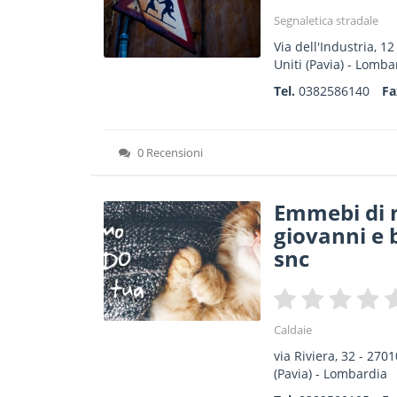
Segnaletica stradale
Via dell'Industria, 12
Uniti
(Pavia) -
Lomba
Tel.
0382586140
F
0 Recensioni
Emmebi di
giovanni e 
snc
Caldaie
via Riviera, 32
-
2701
(Pavia) -
Lombardia