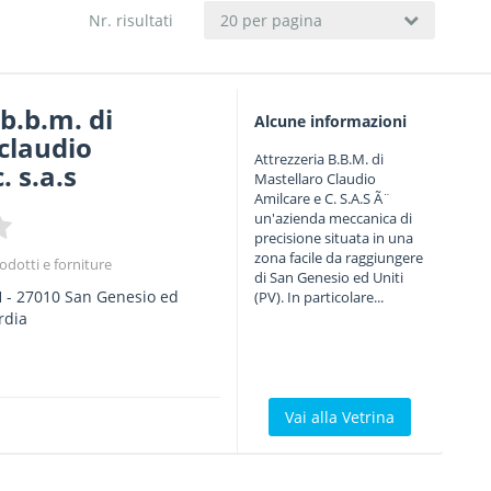
Nr. risultati
20 per pagina
b.b.m. di
Alcune informazioni
claudio
Attrezzeria B.B.M. di
. s.a.s
Mastellaro Claudio
Amilcare e C. S.A.S Ã¨
un'azienda meccanica di
precisione situata in una
zona facile da raggiungere
rodotti e forniture
di San Genesio ed Uniti
H
-
27010
San Genesio ed
(PV). In particolare...
rdia
Vai alla Vetrina