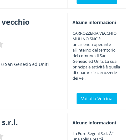
 vecchio
Alcune informazioni
CARROZZERIA VECCHIO
MULINO SNC è
un'azienda operante
all'interno del territorio
del comune di San
Genesio ed Uniti. La sua
10
San Genesio ed Uniti
principale attività è quella
di riparare le carrozzerie
dei ve...
Vai alla Vetrina
s.r.l.
Alcune informazioni
La Euro Segnal S.r.l. Ã¨
una solida realtÃ