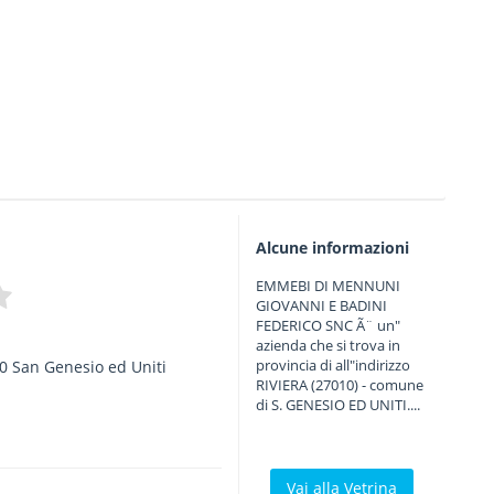
Alcune informazioni
EMMEBI DI MENNUNI
GIOVANNI E BADINI
FEDERICO SNC Ã¨ un"
azienda che si trova in
provincia di all"indirizzo
0
San Genesio ed Uniti
RIVIERA (27010) - comune
di S. GENESIO ED UNITI....
Vai alla Vetrina