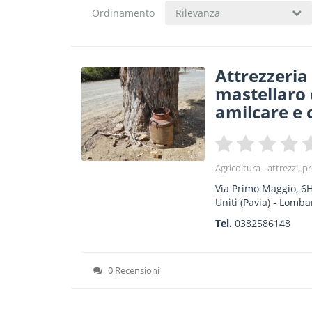
Ordinamento
Rilevanza
Attrezzeria 
mastellaro 
amilcare e c
Agricoltura - attrezzi, p
Via Primo Maggio, 6
Uniti
(Pavia) -
Lomba
Tel.
0382586148
0 Recensioni