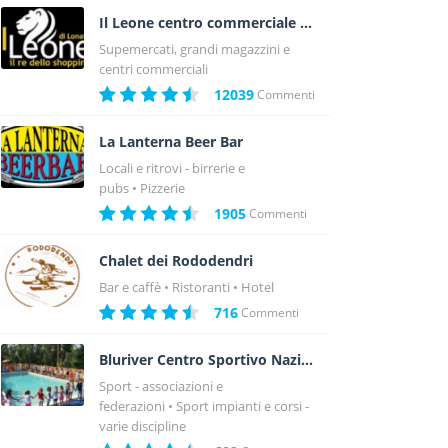
Il Leone centro commerciale a Lonato - Brescia
Supemercati, grandi magazzini e
centri commerciali
12039
Commenti
La Lanterna Beer Bar
Locali e ritrovi - birrerie e
pubs
Pizzerie
1905
Commenti
Chalet dei Rododendri
Bar e caffè
Ristoranti
Hotel
716
Commenti
Bluriver Centro Sportivo Nazionale
Sport - associazioni e
federazioni
Sport impianti e corsi -
varie discipline