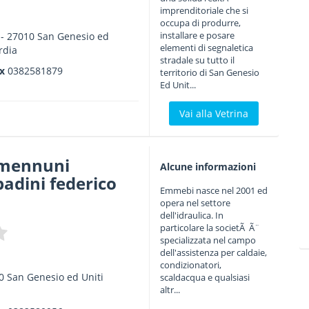
imprenditoriale che si
occupa di produrre,
installare e posare
-
27010
San Genesio ed
elementi di segnaletica
rdia
stradale su tutto il
ax
0382581879
territorio di San Genesio
Ed Unit...
Vai alla Vetrina
 mennuni
Alcune informazioni
badini federico
Emmebi nasce nel 2001 ed
opera nel settore
dell'idraulica. In
particolare la societÃ Ã¨
specializzata nel campo
dell'assistenza per caldaie,
condizionatori,
0
San Genesio ed Uniti
scaldacqua e qualsiasi
altr...