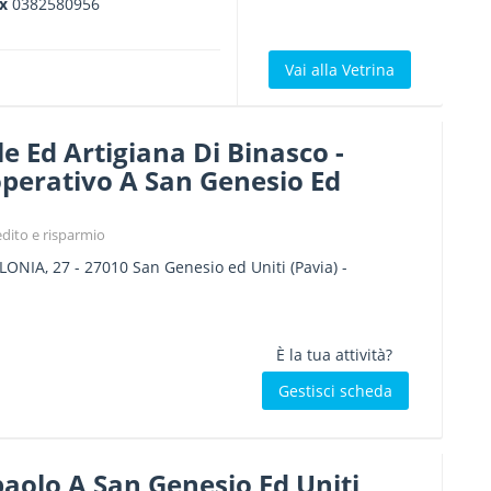
ax
0382580956
Vai alla Vetrina
e Ed Artigiana Di Binasco -
operativo A San Genesio Ed
edito e risparmio
LONIA, 27
-
27010
San Genesio ed Uniti
(Pavia) -
È la tua attività?
Gestisci scheda
aolo A San Genesio Ed Uniti