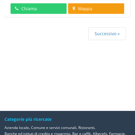
Chiama
Mappa
Successivo »
Categorie più ricercate
,
,
,
Azienda locale
Comune e servizi comunali
Ristoranti
,
,
,
,
Banche ed istituti di credito e risparmio
Bar e caffè
Alberghi
Farmacie