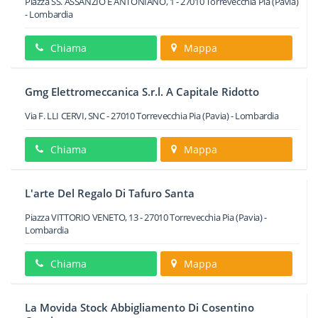
Piazza SS. ASSANZIO E ANTONIANO, 1
-
27010
Torrevecchia Pia
(Pavia)
-
Lombardia
Chiama
Mappa
Gmg Elettromeccanica S.r.l. A Capitale Ridotto
Via F. LLI CERVI, SNC
-
27010
Torrevecchia Pia
(Pavia) -
Lombardia
Chiama
Mappa
L'arte Del Regalo Di Tafuro Santa
Piazza VITTORIO VENETO, 13
-
27010
Torrevecchia Pia
(Pavia) -
Lombardia
Chiama
Mappa
La Movida Stock Abbigliamento Di Cosentino