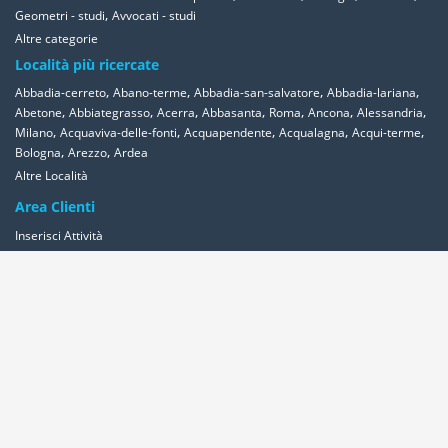
,
Geometri - studi
Avvocati - studi
Altre categorie
Località più ricercate
,
,
,
,
Abbadia-cerreto
Abano-terme
Abbadia-san-salvatore
Abbadia-lariana
,
,
,
,
,
,
,
Abetone
Abbiategrasso
Acerra
Abbasanta
Roma
Ancona
Alessandria
,
,
,
,
,
Milano
Acquaviva-delle-fonti
Acquapendente
Acqualagna
Acqui-terme
,
,
Bologna
Arezzo
Ardea
Altre Località
Area Clienti
Inserisci Attività
Contattaci
Segnala
Overplace Network
Wi-fi
Coupon
Aziende
Reseller Oversync
Condizioni
Privacy
Cookies