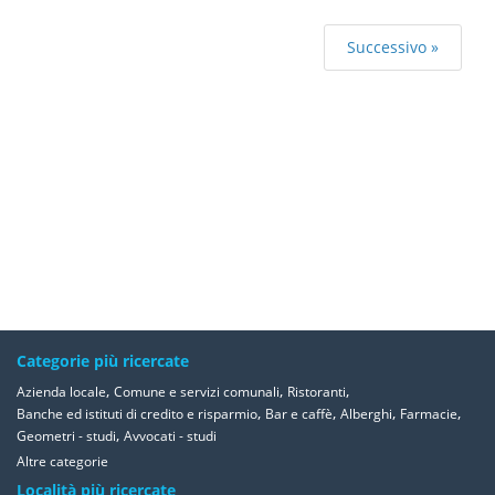
Successivo »
Categorie più ricercate
,
,
,
Azienda locale
Comune e servizi comunali
Ristoranti
,
,
,
,
Banche ed istituti di credito e risparmio
Bar e caffè
Alberghi
Farmacie
,
Geometri - studi
Avvocati - studi
Altre categorie
Località più ricercate