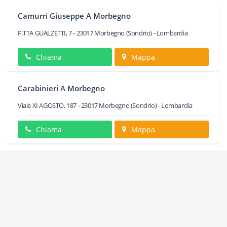
Camurri Giuseppe A Morbegno
P.TTA GUALZETTI, 7
-
23017
Morbegno
(Sondrio) -
Lombardia
Chiama
Mappa
Carabinieri A Morbegno
Viale XI AGOSTO, 187
-
23017
Morbegno
(Sondrio) -
Lombardia
Chiama
Mappa
Centro Di Aiuto Alla Vita Di Morbegno
Via GUGLIELMO FELICE DAMIANI, 74
-
23017
Morbegno
(Sondrio) -
Lombardia
Chiama
Mappa