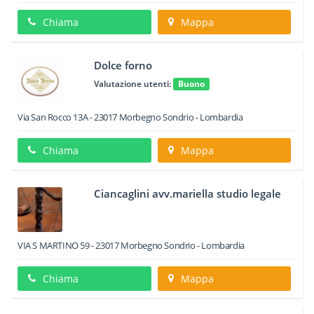
Chiama
Mappa
Dolce forno
Valutazione utenti:
Buono
Via San Rocco 13A
-
23017
Morbegno
Sondrio -
Lombardia
Chiama
Mappa
Ciancaglini avv.mariella studio legale
VIA S MARTINO 59
-
23017
Morbegno
Sondrio -
Lombardia
Chiama
Mappa