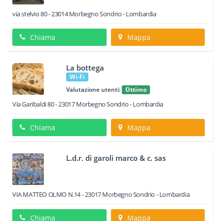
via stelvio 80
-
23014
Morbegno
Sondrio -
Lombardia
Chiama
Mappa
La bottega
Wi-Fi
Valutazione utenti:
Ottimo
Via Garibaldi 80
-
23017
Morbegno
Sondrio -
Lombardia
Chiama
Mappa
L.d.r. di garoli marco & c. sas
VIA MATTEO OLMO N.14
-
23017
Morbegno
Sondrio -
Lombardia
Chiama
Mappa