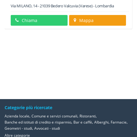
Via MILANO, 14
-
21039
Bedero Valcuvia
(Varese) -
Lombardia
Chiama
Mappa
Categorie più ricercate
,
,
,
Azienda locale
Comune e servizi comunali
Ristoranti
,
,
,
,
Banche ed istituti di credito e risparmio
Bar e caffè
Alberghi
Farmacie
,
Geometri - studi
Avvocati - studi
Altre categorie