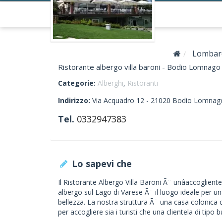
Lombar
Ristorante albergo villa baroni - Bodio Lomnago
Categorie:
Alberghi
,
Ristoranti
Indirizzo:
Via Acquadro 12 -
21020
Bodio Lomnag
Tel.
0332947383
Lo sapevi che
Il Ristorante Albergo Villa Baroni Ã¨ unâaccoglient
albergo sul Lago di Varese Ã¨ il luogo ideale per un
bellezza. La nostra struttura Ã¨ una casa colonica
per accogliere sia i turisti che una clientela di tipo 