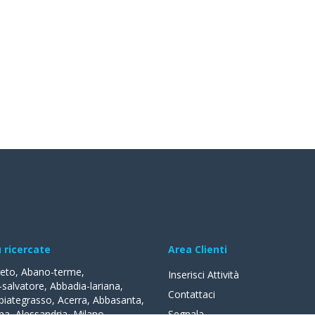
ù ricercate
Area Clienti
reto
,
Abano-terme
,
Inserisci Attività
-salvatore
,
Abbadia-lariana
,
Contattaci
biategrasso
,
Acerra
,
Abbasanta
,
na
,
Alessandria
,
Milano
,
Segnala