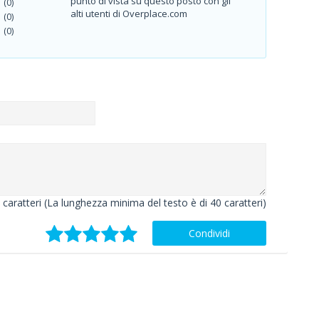
punto di vista su questo posto con gli
(0)
alti utenti di Overplace.com
(0)
(0)
caratteri (La lunghezza minima del testo è di 40 caratteri)
Condividi