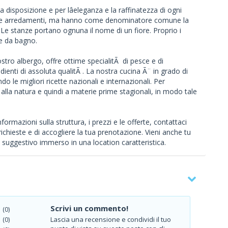
a disposizione e per lâeleganza e la raffinatezza di ogni
ri e arredamenti, ma hanno come denominatore comune la
rti. Le stanze portano ognuna il nome di un fiore. Proprio i
 e da bagno.
l nostro albergo, offre ottime specialitÃ di pesce e di
enti di assoluta qualitÃ . La nostra cucina Ã¨ in grado di
o le migliori ricette nazionali e internazionali. Per
 alla natura e quindi a materie prime stagionali, in modo tale
ormazioni sulla struttura, i prezzi e le offerte, contattaci
 richieste e di accogliere la tua prenotazione. Vieni anche tu
o suggestivo immerso in una location caratteristica.
Scrivi un commento!
(0)
Lascia una recensione e condividi il tuo
(0)