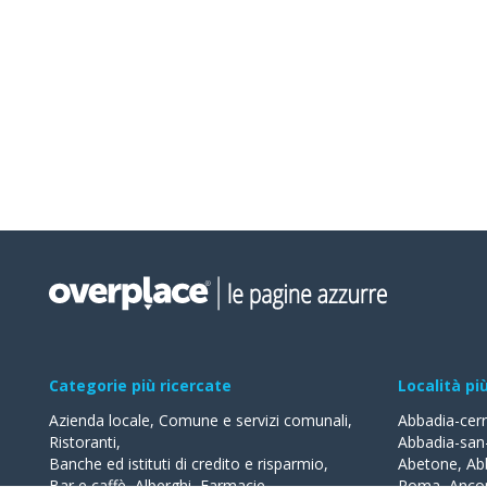
Categorie più ricercate
Località pi
Azienda locale
,
Comune e servizi comunali
,
Abbadia-cer
Ristoranti
,
Abbadia-san
Banche ed istituti di credito e risparmio
,
Abetone
,
Ab
Bar e caffè
,
Alberghi
,
Farmacie
,
Roma
,
Anco