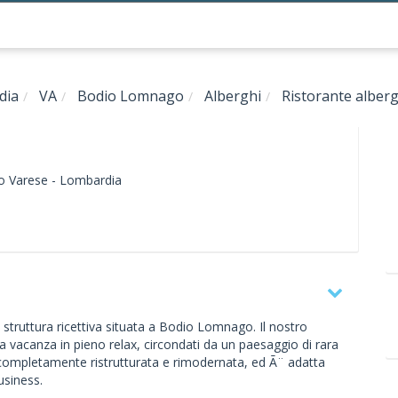
dia
VA
Bodio Lomnago
Alberghi
Ristorante alberg
o
Varese -
Lombardia
e struttura ricettiva situata a Bodio Lomnago. Il nostro
a vacanza in pieno relax, circondati da un paesaggio di rara
 completamente ristrutturata e rimodernata, ed Ã¨ adatta
business.