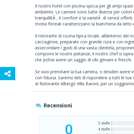
Il nostro hotel con piscina spicca per gli ampi spazi 
ambiente. Le camere sono tutte diverse per colo
tranquillitÃ , il comfort e la varietÃ di servizi offe
motivi floreali caratterizzano la biancheria da letto
Il ristorante di cucina tipica locale, allâinterno de
cacciagione, preparate con grande cura e con ingredi
assecondare i gusti di una vasta clientela, proponend
comporre le nostre pietanze, il nostro chef si ispira
che potrai avere un saggio di cibi genuini e freschi.
Se vuoi prenotare la tua camera, o desideri avere inf
con fiducia. Saremo lieti di rispondere a tutti le tue
al Ristorante Albergo Villa Baroni, per un soggiorn
Recensioni
0
5 stelle
4 stelle