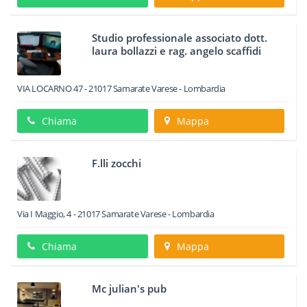
Studio professionale associato dott.
laura bollazzi e rag. angelo scaffidi
VIA LOCARNO 47
-
21017
Samarate
Varese -
Lombardia
Chiama
Mappa
F.lli zocchi
Via I Maggio, 4
-
21017
Samarate
Varese -
Lombardia
Chiama
Mappa
Mc julian's pub