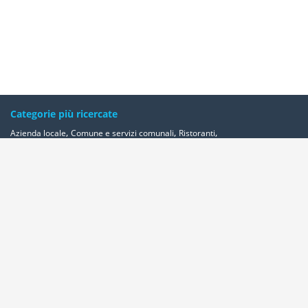
Categorie più ricercate
,
,
,
Azienda locale
Comune e servizi comunali
Ristoranti
,
,
,
,
Banche ed istituti di credito e risparmio
Bar e caffè
Alberghi
Farmacie
,
Geometri - studi
Avvocati - studi
Altre categorie
Località più ricercate
,
,
,
,
Abbadia-cerreto
Abano-terme
Abbadia-san-salvatore
Abbadia-lariana
,
,
,
,
,
,
,
Abetone
Abbiategrasso
Acerra
Abbasanta
Roma
Ancona
Alessandria
,
,
,
,
,
Milano
Acquaviva-delle-fonti
Acquapendente
Acqualagna
Acqui-terme
,
,
Bologna
Arezzo
Ardea
Altre Località
Area Clienti