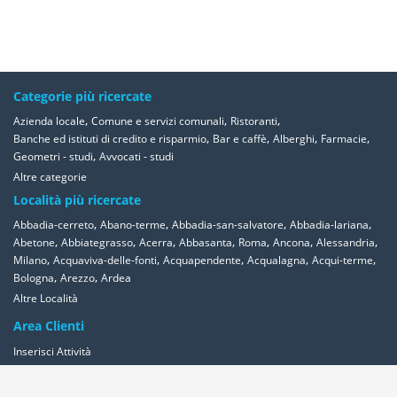
Categorie più ricercate
,
,
,
Azienda locale
Comune e servizi comunali
Ristoranti
,
,
,
,
Banche ed istituti di credito e risparmio
Bar e caffè
Alberghi
Farmacie
,
Geometri - studi
Avvocati - studi
Altre categorie
Località più ricercate
,
,
,
,
Abbadia-cerreto
Abano-terme
Abbadia-san-salvatore
Abbadia-lariana
,
,
,
,
,
,
,
Abetone
Abbiategrasso
Acerra
Abbasanta
Roma
Ancona
Alessandria
,
,
,
,
,
Milano
Acquaviva-delle-fonti
Acquapendente
Acqualagna
Acqui-terme
,
,
Bologna
Arezzo
Ardea
Altre Località
Area Clienti
Inserisci Attività
Contattaci
Segnala