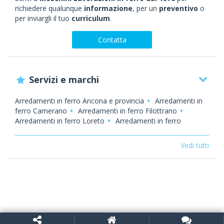
richiedere qualunque
informazione
, per un
preventivo
o
per inviargli il tuo
curriculum
.
Contatta
Servizi e marchi
Arredamenti in ferro Ancona e provincia
Arredamenti in
ferro Camerano
Arredamenti in ferro Filottrano
Arredamenti in ferro Loreto
Arredamenti in ferro
Macerata
Arredamenti in ferro Numana
Arredamenti
in ferro Osimo
Arredamenti in ferro Porto Recanati
Vedi tutti
Arredamenti in ferro Recanati
Arredamenti in ferro
Sirolo
Arredamenti in ferro provincia Macerata
Centro
di trasformazione
Centro di trasformazione Ancona e
provincia
Centro di trasformazione Camerano
Centro
di trasformazione Filottrano
Centro di trasformazione
Loreto
Centro di trasformazione Macerata
Centro di
trasformazione Numana
Centro di trasformazione
Osimo
Centro di trasformazione Recanati
Centro di