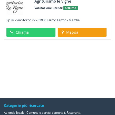
Agriturismo le vigne
Valutazione utenti:
Ottimo
Sp 87 - Via Storno 27
-
63900
Fermo
Fermo -
Marche
Chiama
Mappa
Categorie più ricercate
,
,
,
Azienda locale
Comune e servizi comunali
Ristoranti