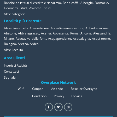
,
,
,
,
Banche ed istituti di credito e risparmio
Bar e caffè
Alberghi
Farmacie
,
Geometri - studi
Avvocati - studi
Altre categorie
Località più ricercate
,
,
,
,
Abbadia-cerreto
Abano-terme
Abbadia-san-salvatore
Abbadia-lariana
,
,
,
,
,
,
,
Abetone
Abbiategrasso
Acerra
Abbasanta
Roma
Ancona
Alessandria
,
,
,
,
,
Milano
Acquaviva-delle-fonti
Acquapendente
Acqualagna
Acqui-terme
,
,
Bologna
Arezzo
Ardea
Altre Località
Area Clienti
Inserisci Attività
Contattaci
Segnala
Overplace Network
Wi-fi
Coupon
Aziende
Reseller Oversync
Condizioni
Privacy
Cookies