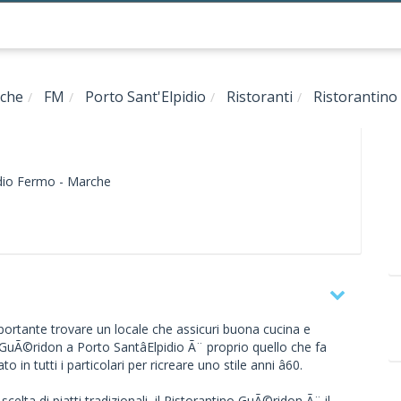
che
FM
Porto Sant'Elpidio
Ristoranti
Ristorantino
dio
Fermo -
Marche
portante trovare un locale che assicuri buona cucina e
o GuÃ©ridon a Porto SantâElpidio Ã¨ proprio quello che fa
o in tutti i particolari per ricreare uno stile anni â60.
elta di piatti tradizionali, il Ristorantino GuÃ©ridon Ã¨ il