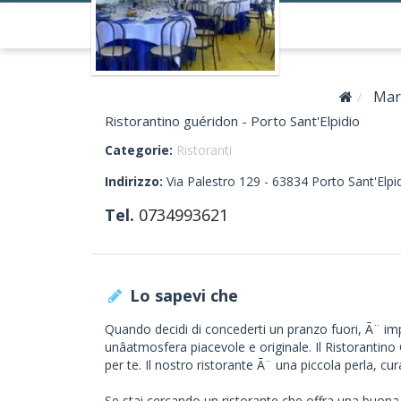
Mar
Ristorantino guéridon - Porto Sant'Elpidio
Categorie:
Ristoranti
Indirizzo:
Via Palestro 129 -
63834
Porto Sant'Elpi
Tel.
0734993621
Lo sapevi che
Quando decidi di concederti un pranzo fuori, Ã¨ im
unâatmosfera piacevole e originale. Il Ristorantin
per te. Il nostro ristorante Ã¨ una piccola perla, curat
Se stai cercando un ristorante che offra una buona sc