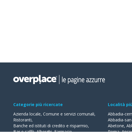
Categorie più ricercate
Località pi
Azienda locale
,
Comune e servizi comunali
,
Abbadia-cer
Ristoranti
,
Abbadia-san
Banche ed istituti di credito e risparmio
,
Abetone
,
Ab
Bar e caffè
,
Alberghi
,
Farmacie
,
Roma
,
Anco