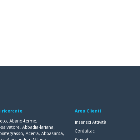
ù ricercate
Area Clienti
reto
,
Abano-terme
,
Inserisci Attività
-salvatore
,
Abbadia-lariana
,
Contattaci
biategrasso
,
Acerra
,
Abbasanta
,
na
,
Alessandria
,
Milano
,
Segnala