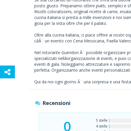
posto giusto. Prepariamo ottimi piatti, semplici e sfi
Risotti coloratissimi, originali ricette di carne, insal
cucina italiana si presta a mille invenzioni e noi sia
gioia per la vista oltre che per il palato.
Oltre alla cucina italiana, ci piace offrire ai nostri 
câÃ¨ un evento con Cena Messicana, Paella Valenc
Nel ristorante Gueridon Ã¨ possibile organizzare pr
specializzati nellâorganizzazione di eventi, e puoi c
eventi di gala. Noleggiamo attrezzature e sapremo
perfetta. Organizziamo anche eventi personalizzati 
Qui da noi ogni giorno Ã¨ una sorpresa e una festa. V
Recensioni
0
5 stelle
4 stelle