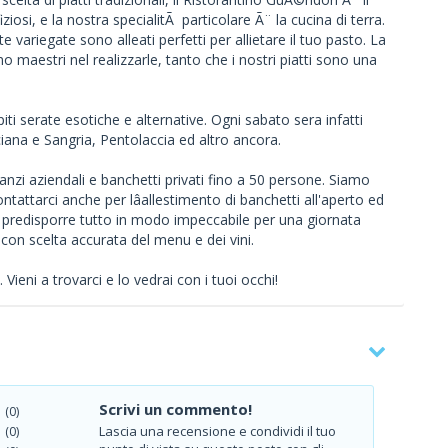
ziosi, e la nostra specialitÃ particolare Ã¨ la cucina di terra.
ate variegate sono alleati perfetti per allietare il tuo pasto. La
mo maestri nel realizzarle, tanto che i nostri piatti sono una
ospiti serate esotiche e alternative. Ogni sabato sera infatti
iana e Sangria, Pentolaccia ed altro ancora.
anzi aziendali e banchetti privati fino a 50 persone. Siamo
ontattarci anche per lâallestimento di banchetti all'aperto ed
 predisporre tutto in modo impeccabile per una giornata
con scelta accurata del menu e dei vini.
ieni a trovarci e lo vedrai con i tuoi occhi!
Scrivi un commento!
(0)
Lascia una recensione e condividi il tuo
(0)