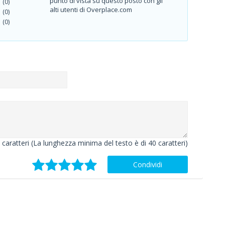
punto di vista su questo posto con gli
(0)
alti utenti di Overplace.com
(0)
(0)
caratteri (La lunghezza minima del testo è di 40 caratteri)
Condividi