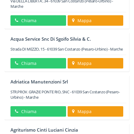
Via DELLA LIBERTA', 34
-
61039
San Costanzo
(Pesaro-Urbino) -
Marche
Chiama
Mappa
Acqua Service Snc Di Sgoifo Silvia & C.
Strada DI MEZZO, 15
-
61039
San Costanzo
(Pesaro-Urbino) -
Marche
Chiama
Mappa
Adriatica Manutenzioni Srl
STR.PROV. GRAZIE PONTE RIO, SNC
-
61039
San Costanzo
(Pesaro-
Urbino) -
Marche
Chiama
Mappa
Agriturismo Cinti Luciani Cinzia