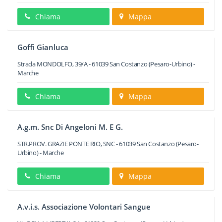
Chiama
Mappa
Goffi Gianluca
Strada MONDOLFO, 39/A
-
61039
San Costanzo
(Pesaro-Urbino) -
Marche
Chiama
Mappa
A.g.m. Snc Di Angeloni M. E G.
STR.PROV. GRAZIE PONTE RIO, SNC
-
61039
San Costanzo
(Pesaro-
Urbino) -
Marche
Chiama
Mappa
A.v.i.s. Associazione Volontari Sangue