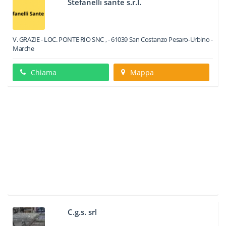
Stefanelli sante s.r.l.
V. GRAZIE - LOC. PONTE RIO SNC ,
-
61039
San Costanzo
Pesaro-Urbino -
Marche
Chiama
Mappa
C.g.s. srl