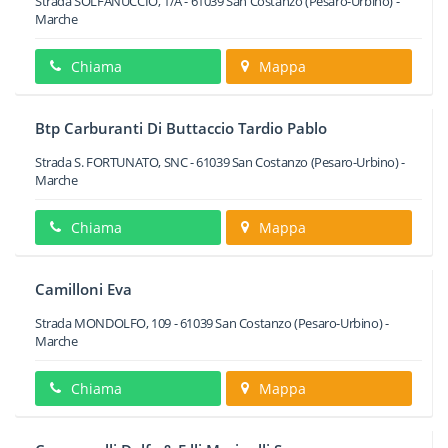
Strada SOLFANUCCIO, 1/A
-
61039
San Costanzo
(Pesaro-Urbino) -
Marche
Chiama
Mappa
Btp Carburanti Di Buttaccio Tardio Pablo
Strada S. FORTUNATO, SNC
-
61039
San Costanzo
(Pesaro-Urbino) -
Marche
Chiama
Mappa
Camilloni Eva
Strada MONDOLFO, 109
-
61039
San Costanzo
(Pesaro-Urbino) -
Marche
Chiama
Mappa