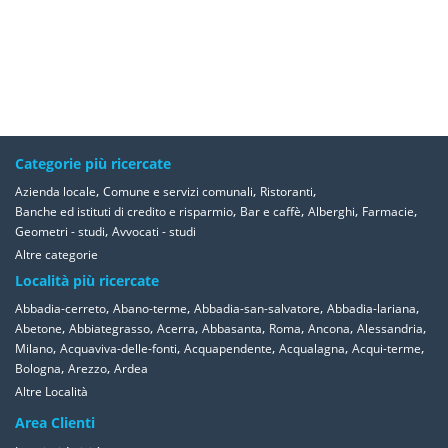
Categorie più ricercate
,
,
,
Azienda locale
Comune e servizi comunali
Ristoranti
,
,
,
,
Banche ed istituti di credito e risparmio
Bar e caffè
Alberghi
Farmacie
,
Geometri - studi
Avvocati - studi
Altre categorie
Località più ricercate
,
,
,
,
Abbadia-cerreto
Abano-terme
Abbadia-san-salvatore
Abbadia-lariana
,
,
,
,
,
,
,
Abetone
Abbiategrasso
Acerra
Abbasanta
Roma
Ancona
Alessandria
,
,
,
,
,
Milano
Acquaviva-delle-fonti
Acquapendente
Acqualagna
Acqui-terme
,
,
Bologna
Arezzo
Ardea
Altre Località
Area Clienti