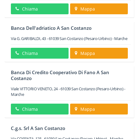
Chiama
Mappa
Banca Dell'adriatico A San Costanzo
Via G. GARIBALDI, 43
-
61039
San Costanzo
(Pesaro-Urbino) -
Marche
Chiama
Mappa
Banca Di Credito Cooperativo Di Fano A San
Costanzo
Viale VITTORIO VENETO, 24
-
61039
San Costanzo
(Pesaro-Urbino) -
Marche
Chiama
Mappa
C.g.s. Srl A San Costanzo
Via COSENZA, 125
-
61039
San Costanzo
(Pesaro-Urbino) -
Marche