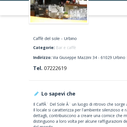
Caffè del sole - Urbino
Categorie:
Bar e caffè
Indirizzo:
Via Giuseppe Mazzini 34 -
61029
Urbino
Tel.
07222619
Lo sapevi che
Il CaffÃ¨ Del Sole Ã¨ un luogo di ritrovo che sorge
Il locale si caratterizza per l'ambiente silenzioso e 
dettagli, contribuiscono a creare una cornice che mett
distinguono a loro volta per alcune raffigurazioni 
del mondo.