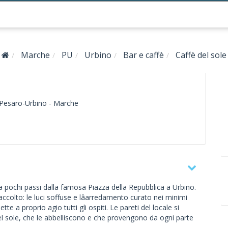
Marche
PU
Urbino
Bar e caffè
Caffè del sole
Pesaro-Urbino -
Marche
 a pochi passi dalla famosa Piazza della Repubblica a Urbino.
raccolto: le luci soffuse e lâarredamento curato nei minimi
e a proprio agio tutti gli ospiti. Le pareti del locale si
del sole, che le abbelliscono e che provengono da ogni parte