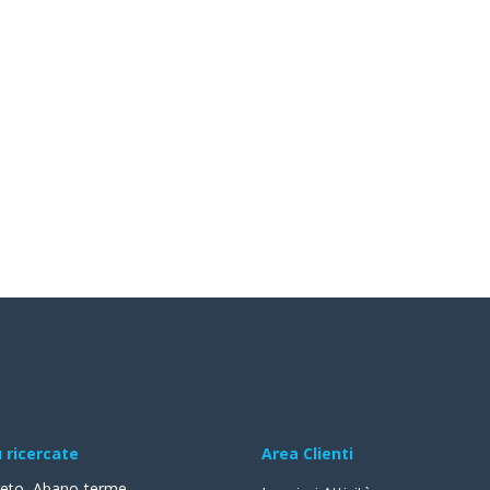
ù ricercate
Area Clienti
reto
,
Abano-terme
,