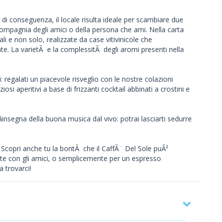
 di conseguenza, il locale risulta ideale per scambiare due
 compagnia degli amici o della persona che ami. Nella carta
cali e non solo, realizzate da case vitivinicole che
e. La varietÃ e la complessitÃ degli aromi presenti nella
 regalati un piacevole risveglio con le nostre colazioni
iosi aperitivi a base di frizzanti cocktail abbinati a crostini e
insegna della buona musica dal vivo: potrai lasciarti sedurre
a. Scopri anche tu la bontÃ che il CaffÃ¨ Del Sole puÃ²
ente con gli amici, o semplicemente per un espresso
 trovarci!