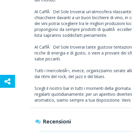
Al CaffÃ¨ Del Sole troverai un'atmosfera rilassante:
chiacchiere davanti a un buon bicchiere di vino, in
dei vini potrai scegliere tra le migliori produzioni lo
propongono da sempre prodotti di qualitÃ eccellent
lista sapranno soddisfarti pienamente.
Al CaffÃ¨ Del Sole troverai tante gustose tentazioni:
ricche di energia e di gusto, o vieni a provare dei sfiz
salse piccanti.
Tutti i mercoledÃ¬, invece, organizziamo serate allâ
dai ritmi del rock, del jazz e del blues.
Scegli il nostro bar in tutti i momenti della giornat
regalarti quotidianamente: per un aperitivo divert
aromatico, siamo sempre a tua disposizione. Vieni a
Recensioni