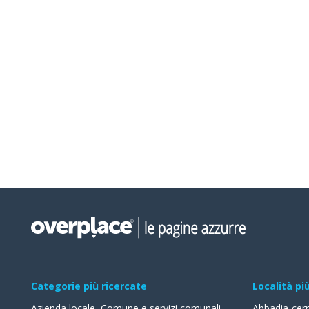
Categorie più ricercate
Località pi
Azienda locale
,
Comune e servizi comunali
,
Abbadia-cer