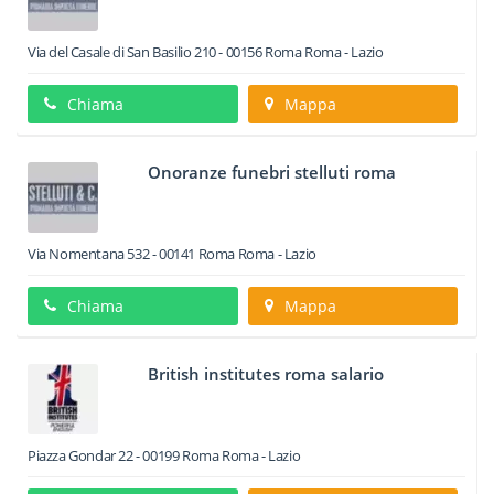
Via del Casale di San Basilio 210
-
00156
Roma
Roma -
Lazio
Chiama
Mappa
Onoranze funebri stelluti roma
Via Nomentana 532
-
00141
Roma
Roma -
Lazio
Chiama
Mappa
British institutes roma salario
Piazza Gondar 22
-
00199
Roma
Roma -
Lazio