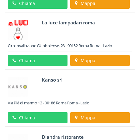
Chiama
Mappa
La luce lampadari roma
Circonvallazione Gianicolense, 28
-
00152
Roma
Roma -
Lazio
Chiama
Mappa
Kanso srl
Via Piè di marmo 12
-
00186
Roma
Roma -
Lazio
Chiama
Mappa
Diandra ristorante