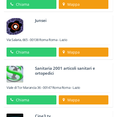
Chiama
Mappa
Junsei
Via Salaria, 665
-
00138
Roma
Roma -
Lazio
Chiama
Mappa
Sanitaria 2001 articoli sanitari e
ortopedici
Viale di Tor Marancia 36
-
00147
Roma
Roma -
Lazio
Chiama
Mappa
Cine3.tv