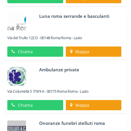
Luna roma serrande e basculanti
Via del Trullo 122 D
-
00148
Roma
Roma -
Lazio
Chiama
Mappa
Ambulanze private
Via Columella 5 7/9/9 A
-
00175
Roma
Roma -
Lazio
Chiama
Mappa
Onoranze funebri stelluti roma