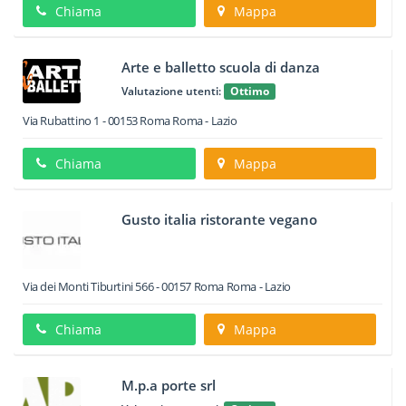
Chiama
Mappa
Arte e balletto scuola di danza
Valutazione utenti:
Ottimo
Via Rubattino 1
-
00153
Roma
Roma -
Lazio
Chiama
Mappa
Gusto italia ristorante vegano
Via dei Monti Tiburtini 566
-
00157
Roma
Roma -
Lazio
Chiama
Mappa
M.p.a porte srl