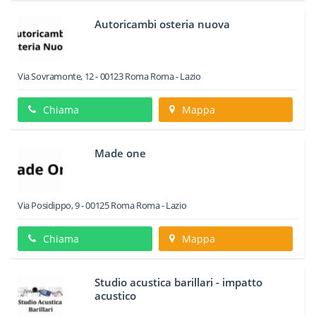
Autoricambi osteria nuova
Via Sovramonte, 12
-
00123
Roma
Roma -
Lazio
Chiama
Mappa
Made one
Via Posidippo, 9
-
00125
Roma
Roma -
Lazio
Chiama
Mappa
Studio acustica barillari - impatto
acustico