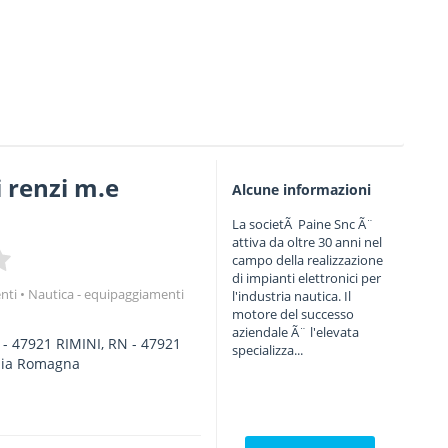
i renzi m.e
Alcune informazioni
La societÃ Paine Snc Ã¨
attiva da oltre 30 anni nel
campo della realizzazione
di impianti elettronici per
nti
Nautica - equipaggiamenti
l'industria nautica. Il
motore del successo
aziendale Ã¨ l'elevata
- 47921 RIMINI, RN
-
47921
specializza...
lia Romagna