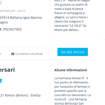
Non c'Ã¨ niente di meglio
che gustare un piatto di
mare a base di pesce
pecializzati - pesce
fresco in compagnia e
allegria. Lo sanno bene i
47814
Bellaria-Igea Marina
clienti che scelgono il
magna
ristorante "LE VELE" Da
l.
3923027003
Mario per delizia...
Vai alla Vetrina
to
Contattaci via email
ersari
Alcune informazioni
La Farmacia Versari Ã¨ il
tuo punto di riferimento
per l'acquisto di farmaci e
prodotti specifici per la
cura del tuo benessere. La
921
Rimini
(Rimini) -
Emilia
nostra Ã¨ una farmacia
storica del borgo San