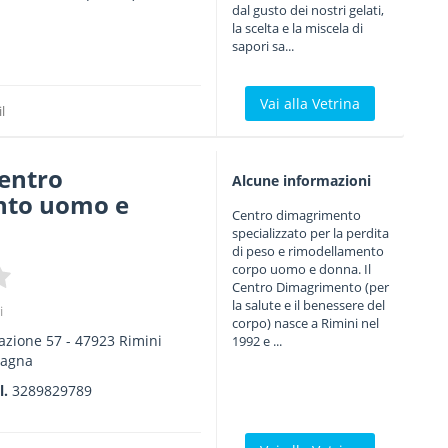
dal gusto dei nostri gelati,
la scelta e la miscela di
sapori sa...
Vai alla Vetrina
l
centro
Alcune informazioni
nto uomo e
Centro dimagrimento
specializzato per la perdita
di peso e rimodellamento
corpo uomo e donna. Il
Centro Dimagrimento (per
la salute e il benessere del
i
corpo) nasce a Rimini nel
azione 57
-
47923
Rimini
1992 e ...
magna
l.
3289829789