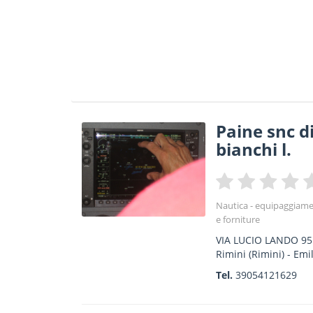
Paine snc d
bianchi l.
Nautica - equipaggiame
e forniture
VIA LUCIO LANDO 95 
Rimini
(Rimini) -
Emi
Tel.
39054121629