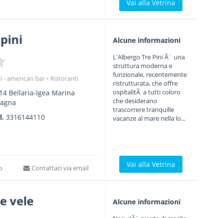
Vai alla Vetrina
pini
Alcune informazioni
L'Albergo Tre Pini Ã¨ una
struttura moderna e
funzionale, recentemente
vi - american bar
Ristoranti
ristrutturata, che offre
ospitalitÃ a tutti coloro
14
Bellaria-Igea Marina
che desiderano
magna
trascorrere tranquille
l.
3316144110
vacanze al mare nella lo...
Vai alla Vetrina
to
Contattaci via email
e vele
Alcune informazioni