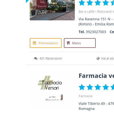
Bar e caffè
Ristoranti s
Via Ravenna 151 N
-
(Rimini) -
Emilia Ro
Tel.
3923027003
Ce
Prenotazioni
Menu
421 Recensioni
Vai al si
Farmacia v
Farmacie
Viale Tiberio 49
-
47
Romagna