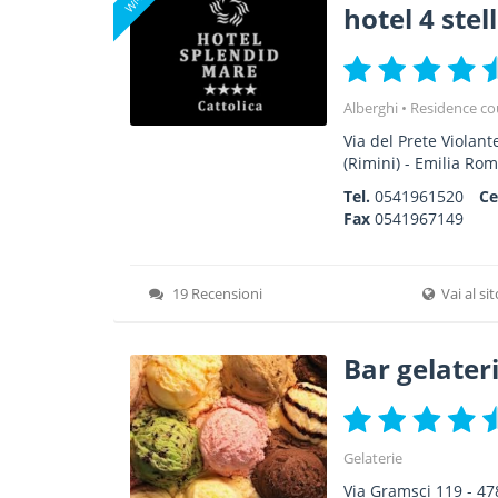
hotel 4 stel
Alberghi
Residence co
Via del Prete Violant
(Rimini) -
Emilia Ro
Tel.
0541961520
Ce
Fax
0541967149
19 Recensioni
Vai al si
Bar gelater
Gelaterie
Via Gramsci 119
-
47