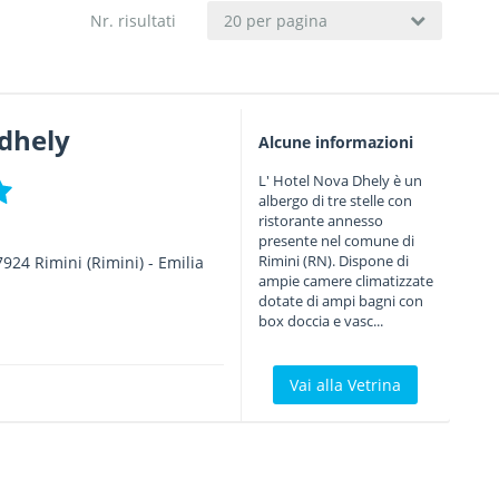
Nr. risultati
20 per pagina
 dhely
Alcune informazioni
L' Hotel Nova Dhely è un
albergo di tre stelle con
ristorante annesso
presente nel comune di
Rimini (RN). Dispone di
7924
Rimini
(Rimini) -
Emilia
ampie camere climatizzate
dotate di ampi bagni con
box doccia e vasc...
Vai alla Vetrina