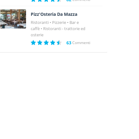
Pizz'Osteria Da Mazza
Ristoranti
Pizzerie
Bar e
caffè
Ristoranti - trattorie ed
osterie
63
Commenti