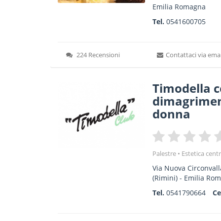
Emilia Romagna
Tel.
0541600705
224 Recensioni
Contattaci via emai
Timodella 
dimagrime
donna
Palestre
Estetica centr
Via Nuova Circonvall
(Rimini) -
Emilia Ro
Tel.
0541790664
Ce