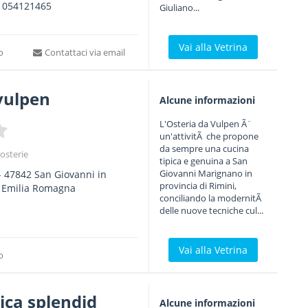
x
054121465
Giuliano...
Vai alla Vetrina
to
Contattaci via email
vulpen
Alcune informazioni
L'Osteria da Vulpen Ã¨
un'attivitÃ che propone
da sempre una cucina
 osterie
tipica e genuina a San
Giovanni Marignano in
-
47842
San Giovanni in
provincia di Rimini,
-
Emilia Romagna
conciliando la modernitÃ
delle nuove tecniche cul...
Vai alla Vetrina
to
lica splendid
Alcune informazioni