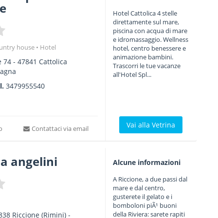
le
Hotel Cattolica 4 stelle
direttamente sul mare,
piscina con acqua di mare
e idromassaggio. Wellness
untry house
Hotel
hotel, centro benessere e
animazione bambini.
e 74
-
47841
Cattolica
Trascorri le tue vacanze
magna
all'Hotel Spl...
l.
3479955540
Vai alla Vetrina
to
Contattaci via email
ia angelini
Alcune informazioni
A Riccione, a due passi dal
mare e dal centro,
gusterete il gelato e i
bomboloni piÃ¹ buoni
della Riviera: sarete rapiti
838
Riccione
(Rimini) -