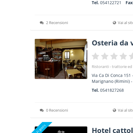
Tel.
054122721
Fa
2 Recensioni
Vai al si
Osteria da 
Ristoranti - trattorie ed
Via Ca Di Conca 151
Marignano
(Rimini) 
Tel.
0541827268
0 Recensioni
Vai al si
Wi-Fi gratis
Hotel catto