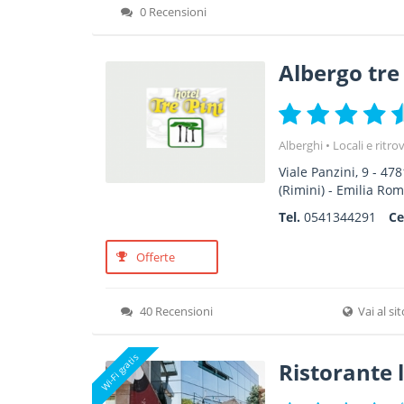
0 Recensioni
Albergo tre 
Alberghi
Locali e ritro
Viale Panzini, 9
-
478
(Rimini) -
Emilia Ro
Tel.
0541344291
Ce
Offerte
40 Recensioni
Vai al si
Wi-Fi gratis
Ristorante l