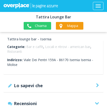
Tattira Lounge Bar
Chiama
Mappa
Tattira lounge bar - Isernia
Categorie:
Bar e caffè
,
Locali e ritrovi - american bar
,
Ristoranti
Indirizzo:
Viale Dei Pentri 159A -
86170
Isernia
Isernia -
Molise
Lo sapevi che
Recensioni