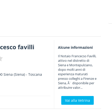
esco favilli
Alcune informazioni
Il Notaio Francecso Favilli,
attivo nel distretto di
Siena e Montepulciano,
dopo molti anni di
esperienza maturati
00
Siena
(Siena) -
Toscana
presso colleghi a Firenze e
Siena, Ã¨ disponibile per
attribuire valor...
Vai alla Vetrina