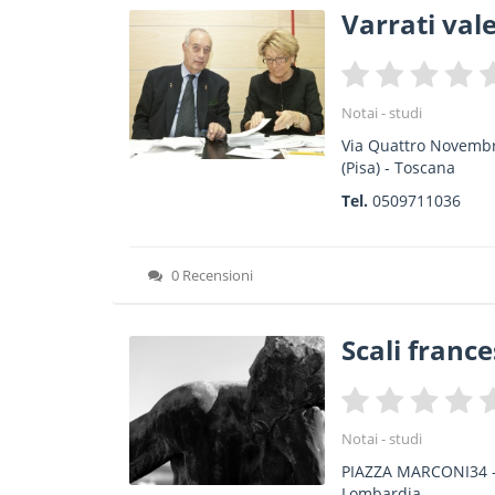
Varrati val
Notai - studi
Via Quattro Novemb
(Pisa) -
Toscana
Tel.
0509711036
0 Recensioni
Scali franc
Notai - studi
PIAZZA MARCONI34
Lombardia