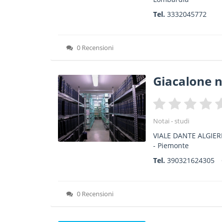
Tel.
3332045772
0 Recensioni
Giacalone 
Notai - studi
VIALE DANTE ALGIERI
-
Piemonte
Tel.
390321624305
0 Recensioni