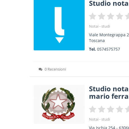
Studio nota
Notai - studi
Viale Montegrappa 2
Toscana
Tel.
0574575757
0 Recensioni
Studio nota
mario ferra
Notai - studi
Via Ischia 254
-
6306