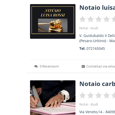
Notaio luisa
Notai - studi
V. Guidubaldo II Del
(Pesaro-Urbino) -
Ma
Tel.
072165045
0 Recensioni
Contattaci via emai
Notaio carb
Notai - studi
Via Veneto,14
-
8409