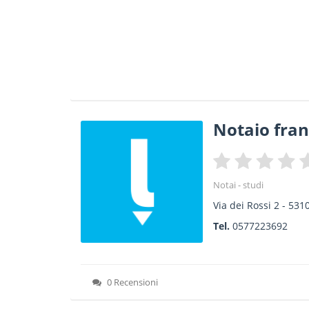
Notaio franc
Notai - studi
Via dei Rossi 2
-
531
Tel.
0577223692
0 Recensioni