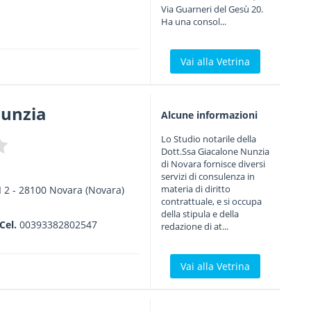
Via Guarneri del Gesù 20.
Ha una consol...
Vai alla Vetrina
nunzia
Alcune informazioni
Lo Studio notarile della
Dott.Ssa Giacalone Nunzia
di Novara fornisce diversi
servizi di consulenza in
materia di diritto
 2
-
28100
Novara
(Novara)
contrattuale, e si occupa
della stipula e della
Cel.
00393382802547
redazione di at...
Vai alla Vetrina