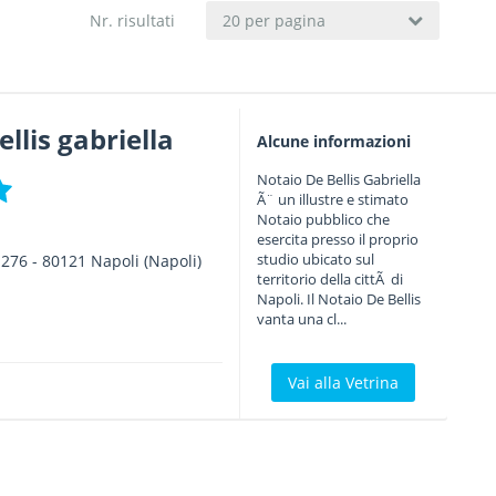
Nr. risultati
20 per pagina
llis gabriella
Alcune informazioni
Notaio De Bellis Gabriella
Ã¨ un illustre e stimato
Notaio pubblico che
esercita presso il proprio
studio ubicato sul
 276
-
80121
Napoli
(Napoli)
territorio della cittÃ di
Napoli. Il Notaio De Bellis
vanta una cl...
Vai alla Vetrina