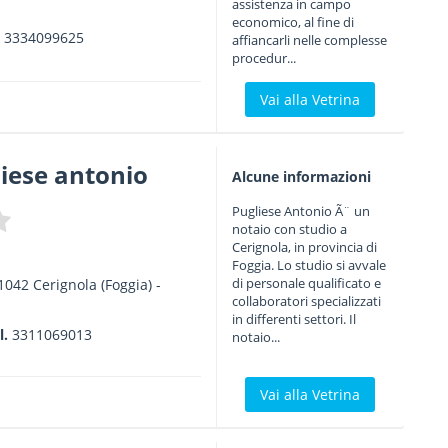
assistenza in campo
a
economico, al fine di
.
3334099625
affiancarli nelle complesse
procedur...
Vai alla Vetrina
iese antonio
Alcune informazioni
Pugliese Antonio Ã¨ un
notaio con studio a
Cerignola, in provincia di
Foggia. Lo studio si avvale
di personale qualificato e
1042
Cerignola
(Foggia) -
collaboratori specializzati
in differenti settori. Il
l.
3311069013
notaio...
Vai alla Vetrina