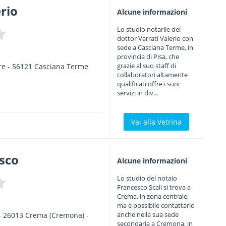
erio
Alcune informazioni
Lo studio notarile del
dottor Varrati Valerio con
sede a Casciana Terme, in
provincia di Pisa, che
grazie al suo staff di
re
-
56121
Casciana Terme
collaboratori altamente
qualificati offre i suoi
servizi in div...
Vai alla Vetrina
esco
Alcune informazioni
Lo studio del notaio
Francesco Scali si trova a
Crema, in zona centrale,
ma è possibile contattarlo
anche nella sua sede
-
26013
Crema
(Cremona) -
secondaria a Cremona, in