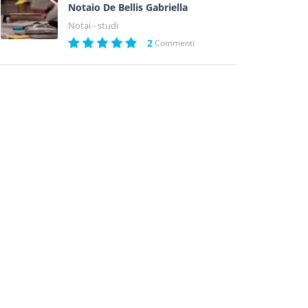
Notaio De Bellis Gabriella
Notai - studi
2
Commenti