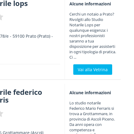
rile lops
Alcune informazioni
Cerchi un notaio a Prato?
Rivolgiti allo Studio
Notarile Lops per
qualunque esigenza: i
nostri professionisti
78/e
-
59100
Prato
(Prato) -
saranno a tua
disposizione per assisterti
in ogni tipologia di pratica.
Ci ...
Vai alla Vetrina
rile federico
Alcune informazioni
ris
Lo studio notarile
Federico Mario Ferraris si
trova a Grottammare, in
provincia di Ascoli Piceno.
Da anni opera con
competenza e
6
Grottammare
(Ascoli