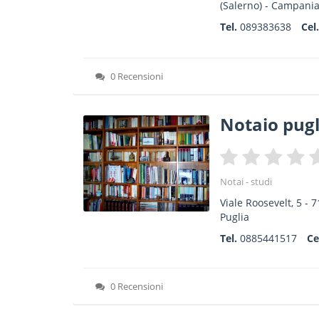
(Salerno) -
Campani
Tel.
089383638
Cel
0 Recensioni
Notaio pugl
Notai - studi
Viale Roosevelt, 5
-
7
Puglia
Tel.
0885441517
Ce
0 Recensioni