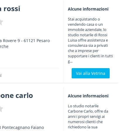
 rossi
Alcune informazioni
Stai acquistando o
vendendo casa o un
immobile aziendale, lo
studio notarile di Rossi
Luisa offre assistenza e
la Rovere 9
-
61121
Pesaro
consulenza sia a privati
rche
che a imprese per
supportare i clienti in tutti
g...
Vai alla Vetrina
l
one carlo
Alcune informazioni
Lo studio notarile
Carbone Carlo, offre da
anni i propri servigi ai
numerosi clienti che
richiedono la sua
8
Pontecagnano Faiano