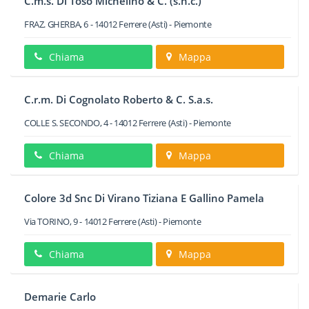
C.m.s. Di Toso Michelino & C. (s.n.c.)
FRAZ. GHERBA, 6
-
14012
Ferrere
(Asti) -
Piemonte
Chiama
Mappa
C.r.m. Di Cognolato Roberto & C. S.a.s.
COLLE S. SECONDO, 4
-
14012
Ferrere
(Asti) -
Piemonte
Chiama
Mappa
Colore 3d Snc Di Virano Tiziana E Gallino Pamela
Via TORINO, 9
-
14012
Ferrere
(Asti) -
Piemonte
Chiama
Mappa
Demarie Carlo