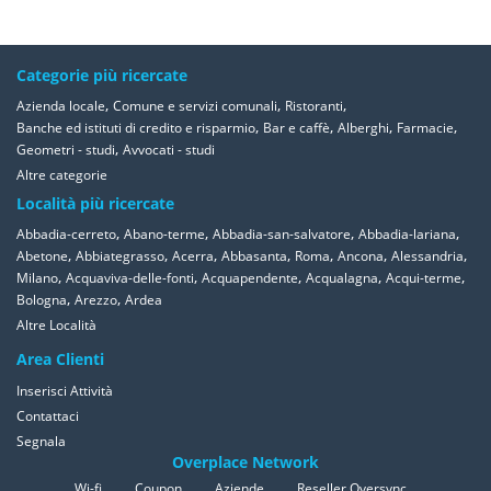
Categorie più ricercate
,
,
,
Azienda locale
Comune e servizi comunali
Ristoranti
,
,
,
,
Banche ed istituti di credito e risparmio
Bar e caffè
Alberghi
Farmacie
,
Geometri - studi
Avvocati - studi
Altre categorie
Località più ricercate
,
,
,
,
Abbadia-cerreto
Abano-terme
Abbadia-san-salvatore
Abbadia-lariana
,
,
,
,
,
,
,
Abetone
Abbiategrasso
Acerra
Abbasanta
Roma
Ancona
Alessandria
,
,
,
,
,
Milano
Acquaviva-delle-fonti
Acquapendente
Acqualagna
Acqui-terme
,
,
Bologna
Arezzo
Ardea
Altre Località
Area Clienti
Inserisci Attività
Contattaci
Segnala
Overplace Network
Wi-fi
Coupon
Aziende
Reseller Oversync