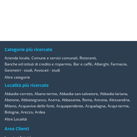
Categorie più ricercate
,
,
,
Azienda locale
Comune e servizi comunali
Ristoranti
,
,
,
,
Banche ed istituti di credito e risparmio
Bar e caffè
Alberghi
Farmacie
,
Geometri - studi
Avvocati - studi
Altre categorie
Località più ricercate
,
,
,
,
Abbadia-cerreto
Abano-terme
Abbadia-san-salvatore
Abbadia-lariana
,
,
,
,
,
,
,
Abetone
Abbiategrasso
Acerra
Abbasanta
Roma
Ancona
Alessandria
,
,
,
,
,
Milano
Acquaviva-delle-fonti
Acquapendente
Acqualagna
Acqui-terme
,
,
Bologna
Arezzo
Ardea
Altre Località
Area Clienti