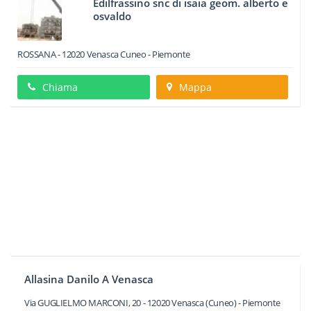
Edilfrassino snc di isaia geom. alberto e
osvaldo
ROSSANA
-
12020
Venasca
Cuneo -
Piemonte
Chiama
Mappa
Allasina Danilo A Venasca
Via GUGLIELMO MARCONI, 20
-
12020
Venasca
(Cuneo) -
Piemonte