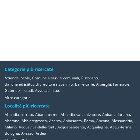
Categorie più ricercate
,
,
,
Azienda locale
Comune e servizi comunali
Ristoranti
,
,
,
,
Banche ed istituti di credito e risparmio
Bar e caffè
Alberghi
Farmacie
,
Geometri - studi
Avvocati - studi
Altre categorie
Località più ricercate
,
,
,
,
Abbadia-cerreto
Abano-terme
Abbadia-san-salvatore
Abbadia-lariana
,
,
,
,
,
,
,
Abetone
Abbiategrasso
Acerra
Abbasanta
Roma
Ancona
Alessandria
,
,
,
,
,
Milano
Acquaviva-delle-fonti
Acquapendente
Acqualagna
Acqui-terme
,
,
Bologna
Arezzo
Ardea