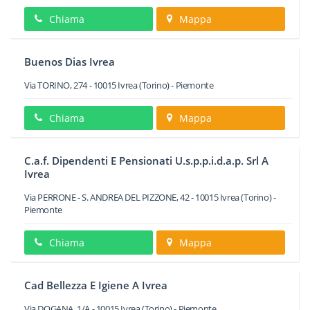
Chiama
Mappa
Buenos Dias Ivrea
Via TORINO, 274
-
10015
Ivrea
(Torino) -
Piemonte
Chiama
Mappa
C.a.f. Dipendenti E Pensionati U.s.p.p.i.d.a.p. Srl A
Ivrea
Via PERRONE - S. ANDREA DEL PIZZONE, 42
-
10015
Ivrea
(Torino) -
Piemonte
Chiama
Mappa
Cad Bellezza E Igiene A Ivrea
Via DOGANA, 1/A
-
10015
Ivrea
(Torino) -
Piemonte