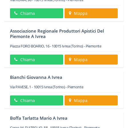
Chiama
Mappa
Associazione Regionale Produttori Apistici Del
Piemonte A Ivrea
Piazza FORO BOARIO, 16
-
10015
Ivrea
(Torino) -
Piemonte
Chiama
Mappa
Bianchi Giovanna A Ivrea
Via PAVESE, 1
-
10015
Ivrea
(Torino) -
Piemonte
Chiama
Mappa
Boffa Tarlatta Mario A Ivrea
Corso M. D'AZEGLIO, 58
-
10015
Ivrea
(Torino) -
Piemonte